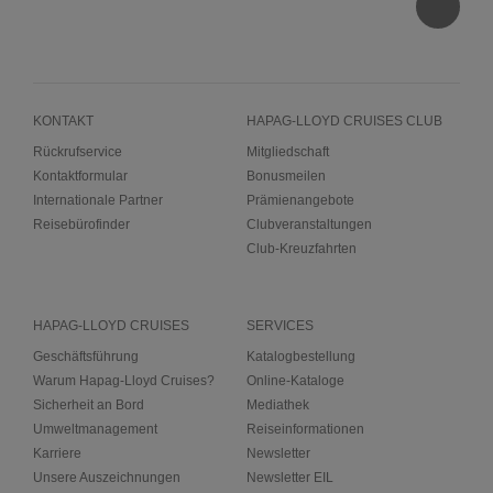
KONTAKT
HAPAG-LLOYD CRUISES CLUB
Rückrufservice
Mitgliedschaft
Kontaktformular
Bonusmeilen
Internationale Partner
Prämienangebote
Reisebürofinder
Clubveranstaltungen
Club-Kreuzfahrten
HAPAG-LLOYD CRUISES
SERVICES
Geschäftsführung
Katalogbestellung
Warum Hapag-Lloyd Cruises?
Online-Kataloge
Sicherheit an Bord
Mediathek
Umweltmanagement
Reiseinformationen
Karriere
Newsletter
Unsere Auszeichnungen
Newsletter EIL