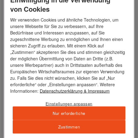
geduckte kleine Forschungsstation. Von der fünfköpfigen
von Cookies
Besatzung der Insel werden wir über Funk freundlich
empfangen und erhalten die Erlaubnis, mit unseren Zodiacs
Wir verwenden Cookies und ähnliche Technologien, um
unsere Webseite für Sie zu verbessern, auf Ihre
die Insel zu erkunden. Das sollte sich als wirkliches
Bedürfnisse und Interessen anzupassen, auf Sie
Abenteuer erweisen. Bei einem Schwell von fast drei Metern
zugeschnittene Werbung zu ermöglichen und Ihnen einen
muss die Crew schon all ihr nautisches Geschick zeigen,
sicheren Zugriff zu erlauben. Mit einem Klick auf
um mit dem Scoutboot an einer Leiter des kleinen Stegs
„Zustimmen“ akzeptieren Sie dies und stimmen gleichzeitig
der möglichen Übermittlung von Daten an Dritte (z.B.
anzulegen. Denn wir wollen unser Gastgeschenk
unsere Werbepartner) auch in Drittstaaten außerhalb des
überreichen: frisches Obst, Gemüse und Salat.
Europäischen Wirtschaftsraumes zur eigenen Verwendung
zu. Falls Sie dies nicht wünschen, klicken Sie auf „Nur
Die jungen brasilianischen Forscher auf der Insel, vier Männer
erforderliche“ oder „Einstellungen anpassen“. Weitere
Informationen:
Datenschutzerklärung
& Impressum
und eine Frau, freuen sich überschwänglich über diese
unerwartete Unterbrechung ihrer doch sonst recht eintönigen
Einstellungen anpassen
Nahrung. Jeweils 15 Tage bleibt ein Team auf der Insel bis es
Nur erforderliche
vom nächsten Team abgelöst wird. Die Inseln weisen eine
unglaublich spannende Geologie auf. Hier, mitten auf dem
Zustimmen
mittelozeanischen Rücken müsste man eigentlich vulkanische