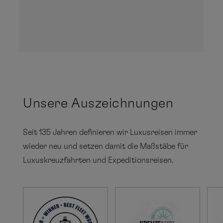
Sie
in
un
Februar
Da
Mo
Di
Mi
Do
Fr
Sa
So
z
1
2
3
4
5
6
K
7
8
9
10
11
12
13
Unsere Auszeichnungen
14
15
16
17
18
19
20
Seit 135 Jahren definieren wir Luxusreisen immer
21
22
23
24
25
26
27
wieder neu und setzen damit die Maßstäbe für
28
29
Luxuskreuzfahrten und Expeditionsreisen.