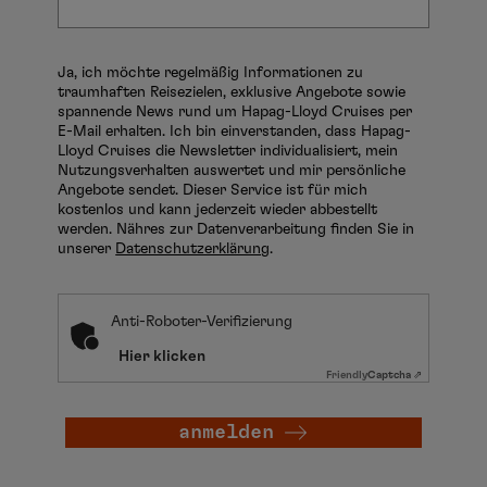
Mo
Di
Mi
Do
Fr
Sa
So
Ja, ich möchte regelmäßig Informationen zu
1
2
3
4
traumhaften Reisezielen, exklusive Angebote sowie
spannende News rund um Hapag-Lloyd Cruises per
5
6
7
8
9
10
11
E-Mail erhalten. Ich bin einverstanden, dass Hapag-
Lloyd Cruises die Newsletter individualisiert, mein
12
13
14
15
16
17
18
Nutzungsverhalten auswertet und mir persönliche
Angebote sendet. Dieser Service ist für mich
19
20
21
22
23
24
25
kostenlos und kann jederzeit wieder abbestellt
werden. Nähres zur Datenverarbeitung finden Sie in
26
27
28
29
30
31
unserer
Datenschutzerklärung
.
Anti-Roboter-Verifizierung
Hier klicken
Friendly
Captcha ⇗
August
anmelden
Mo
Di
Mi
Do
Fr
Sa
So