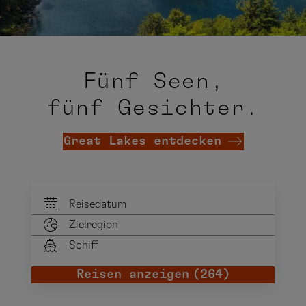
Fünf Seen,
fünf Gesichter.
Great Lakes entdecken
Reisedatum
Zielregion
Schiff
früheste Anreise
späteste Abreise
Reisen anzeigen
(264)
Alle Regionen auswählen
Alle Schiffe auswählen