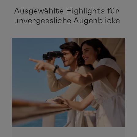
22
23
24
25
26
27
28
Ausgewählte Highlights für
unvergessliche Augenblicke
März
Mo
Di
Mi
Do
Fr
Sa
So
1
2
3
4
5
6
7
8
9
10
11
12
13
14
15
16
17
18
19
20
21
22
23
24
25
26
27
28
29
30
31