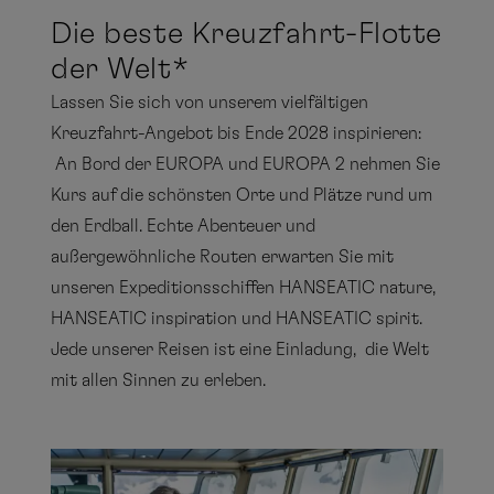
Die beste Kreuzfahrt-Flotte
2026
2027
2028
2029
der Welt*
m vorherigen Bereich
um nächsten Bereich
MS EUROPA
Nord- und
Lassen Sie sich von unserem vielfältigen
August
Westeuropa
Kreuzfahrt-Angebot bis Ende 2028 inspirieren:
Mo
Di
Mi
Do
Fr
Sa
So
An Bord der EUROPA und EUROPA 2 nehmen Sie
MS EUROPA 2
Kurs auf die schönsten Orte und Plätze rund um
1
2
den Erdball. Echte Abenteuer und
Amazonas
außergewöhnliche Routen erwarten Sie mit
3
4
5
6
7
8
9
HANSEATIC inspiration
unseren Expeditionsschiffen HANSEATIC nature,
10
11
12
13
14
15
16
HANSEATIC inspiration und HANSEATIC spirit.
Westliches
17
18
19
20
21
22
23
Jede unserer Reisen ist eine Einladung, die Welt
Mittelmeer
mit allen Sinnen zu erleben.
HANSEATIC nature
24
25
26
27
28
29
30
31
Östliches
HANSEATIC spirit
Mittelmeer