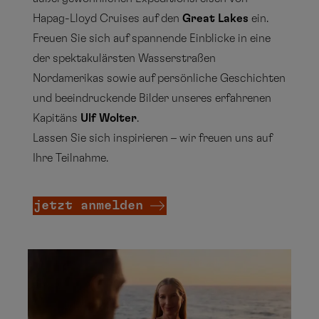
Oktober
Hapag-Lloyd Cruises auf den
Great Lakes
ein.
Mo
Di
Mi
Do
Fr
Sa
So
Freuen Sie sich auf spannende Einblicke in eine
der spektakulärsten Wasserstraßen
Mittel- und
1
2
3
4
Nordamerikas sowie auf persönliche Geschichten
Südamerika
5
6
7
8
9
10
11
und beeindruckende Bilder unseres erfahrenen
Kapitäns
Ulf Wolter
.
12
13
14
15
16
17
18
Lassen Sie sich inspirieren – wir freuen uns auf
19
20
21
22
23
24
25
Antarktis
Ihre Teilnahme.
26
27
28
29
30
31
jetzt anmelden
Mittelmeer
November
Mo
Di
Mi
Do
Fr
Sa
So
Ostsee