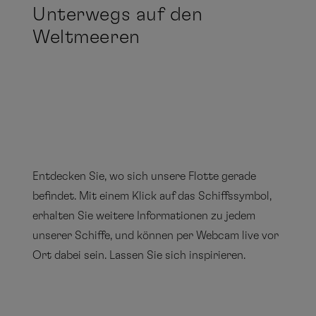
Springe zum vorher
Springe zum nächs
Unterwegs auf den
Ex
18
19
20
21
22
23
24
Weltmeeren
In
25
26
27
28
29
30
31
vo
Op
An
die
November
Ste
Entdecken Sie, wo sich unsere Flotte gerade
fin
Mo
Di
Mi
Do
Fr
Sa
So
befindet. Mit einem Klick auf das Schiffssymbol,
Sie
erhalten Sie weitere Informationen zu jedem
ein
1
2
3
4
5
6
7
unserer Schiffe, und können per Webcam live vor
Kar
8
9
10
11
12
13
14
Ort dabei sein. Lassen Sie sich inspirieren.
vo
15
16
17
18
19
20
21
Op
da
22
23
24
25
26
27
28