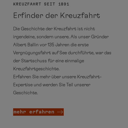
6
7
8
9
10
11
12
KREUZFAHRT SEIT 1891
13
14
15
16
17
18
19
Erfinder der Kreuzfahrt
20
21
22
23
24
25
26
Die Geschichte der Kreuzfahrt ist nicht
27
28
29
30
irgendeine, sondern unsere. Als unser Gründer
Albert Ballin vor 135 Jahren die erste
Vergnügungsfahrt auf See durchführte, war das
der Startschuss für eine einmalige
Kreuzfahrtgeschichte.
Erfahren Sie mehr über unsere Kreuzfahrt-
Oktober
Expertise und werden Sie Teil unserer
Mo
Di
Mi
Do
Fr
Sa
So
Geschichte.
1
2
3
mehr erfahren
4
5
6
7
8
9
10
11
12
13
14
15
16
17