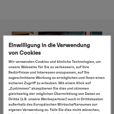
Mai
Mo
Di
Mi
Do
Fr
Sa
So
Einwilligung in die Verwendung
1
2
von Cookies
3
4
5
6
7
8
9
Wir verwenden Cookies und ähnliche Technologien, um
10
11
12
13
14
15
16
unsere Webseite für Sie zu verbessern, auf Ihre
Bedürfnisse und Interessen anzupassen, auf Sie
17
18
19
20
21
22
23
zugeschnittene Werbung zu ermöglichen und Ihnen einen
sicheren Zugriff zu erlauben. Mit einem Klick auf
24
25
26
27
28
29
30
„Zustimmen“ akzeptieren Sie dies und stimmen
gleichzeitig der möglichen Übermittlung von Daten an
31
Dritte (z.B. unsere Werbepartner) auch in Drittstaaten
Inspiration für
außerhalb des Europäischen Wirtschaftsraumes zur
außergewöhnliche Reisen - per
eigenen Verwendung zu. Falls Sie dies nicht wünschen,