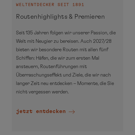
WELTENTDECKER SEIT 1891
Routenhighlights & Premieren
Seit 135 Jahren folgen wir unserer Passion, die
April
Welt mit Neugier zu bereisen. Auch 2027/28
bieten wir besondere Routen mit allen fünf
Mo
Di
Mi
Do
Fr
Sa
So
Schiffen: Häfen, die wir zum ersten Mal
ansteuern, Routenführungen mit
1
2
3
4
Überraschungseffekt und Ziele, die wir nach
5
6
7
8
9
10
11
langer Zeit neu entdecken – Momente, die Sie
nicht vergessen werden.
12
13
14
15
16
17
18
19
20
21
22
23
24
25
jetzt entdecken
26
27
28
29
30