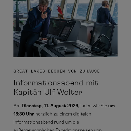
Auswahl übernehmen
September
Schließen
Australien und
Mo
Di
Mi
Do
Fr
Sa
So
Neuseeland
1
2
3
4
5
6
7
8
9
10
11
12
13
Atlantische Inseln
14
15
16
17
18
19
20
GREAT LAKES BEQUEM VON ZUHAUSE
21
22
23
24
25
26
27
Informationsabend mit
28
29
30
Kapitän Ulf Wolter
USA und Kanada
Am
Dienstag, 11. August 2026,
laden wir Sie
um
18:30 Uhr
herzlich zu einem digitalen
Informationsabend rund um die
Karibik
außergewöhnlichen Expeditionsreisen von