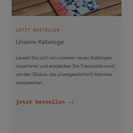
mir
ext
Inh
ang
JETZT BESTELLEN
wer
Januar
Unsere Kataloge
Da
Mo
Di
Mi
Do
Fr
Sa
So
kö
Lassen Sie sich von unseren neuen Katalogen
pe
1
2
inspirieren und entdecken Sie Traumziele rund
Da
3
4
5
6
7
8
9
um den Globus, die unvergessliche Erlebnisse
an
versprechen.
Dri
10
11
12
13
14
15
16
übe
17
18
19
20
21
22
23
wer
jetzt bestellen
24
25
26
27
28
29
30
Me
da
31
fin