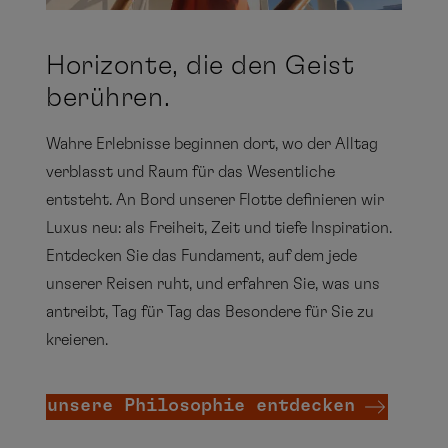
11
12
13
14
15
16
17
18
19
20
21
22
23
24
Horizonte, die den Geist
berühren.
25
26
27
28
29
30
31
Wahre Erlebnisse beginnen dort, wo der Alltag
verblasst und Raum für das Wesentliche
entsteht. An Bord unserer Flotte definieren wir
Luxus neu: als Freiheit, Zeit und tiefe Inspiration.
Februar
Entdecken Sie das Fundament, auf dem jede
Mo
Di
Mi
Do
Fr
Sa
So
unserer Reisen ruht, und erfahren Sie, was uns
antreibt, Tag für Tag das Besondere für Sie zu
1
2
3
4
5
6
7
kreieren.
8
9
10
11
12
13
14
unsere Philosophie entdecken
15
16
17
18
19
20
21