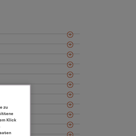
e zu
nittene
em Klick
n
taaten