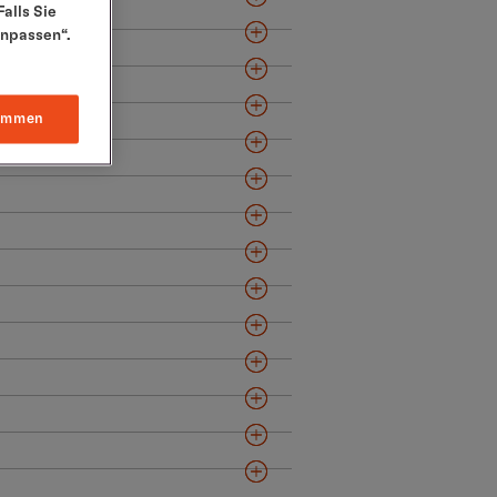
alls Sie
anpassen“.
immen