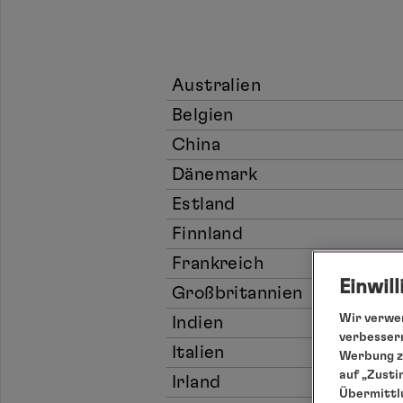
Australien
Belgien
China
Dänemark
Estland
Finnland
Frankreich
Einwil
Großbritannien
Wir verwen
Indien
verbessern
Italien
Werbung zu
auf „Zusti
Irland
Übermittlu