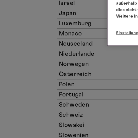
Israel
außerhalb 
dies nicht
Japan
Weitere I
Luxemburg
Monaco
Einstellun
Neuseeland
Niederlande
Norwegen
Österreich
Polen
Portugal
Schweden
Schweiz
Slowakei
Slowenien