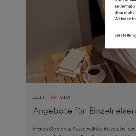
außerhalb 
dies nicht
Weitere I
Einstellun
ZEIT FÜR SICH
Angebote für Einzelreise
Freuen Sie sich auf ausgewählte Reisen, bei den