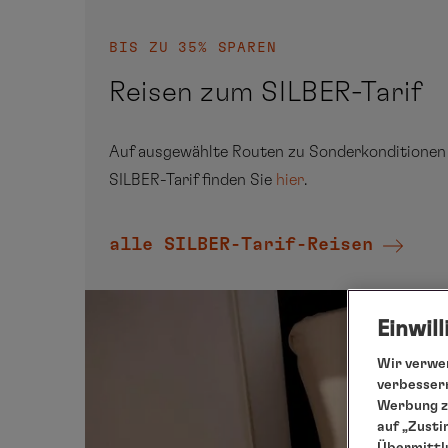
BIS ZU 35% SPAREN
Reisen zum SILBER-Tarif
Auf ausgewählte Routen zu Sonderkonditionen 
SILBER-Tarif finden Sie
hier
.
alle SILBER-Tarif-Reisen
Einwil
Wir verwen
verbessern
Werbung zu
auf „Zusti
Übermittlu