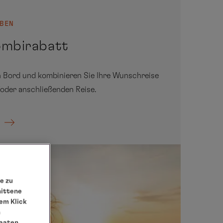
BEN
ombirabatt
an Bord und kombinieren Sie Ihre Wunschreise
oder anschließenden Reise.
e zu
nittene
em Klick
n
taaten