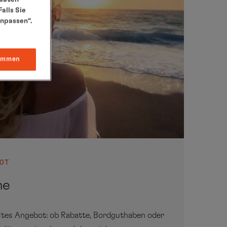
alls Sie
anpassen“.
immen
OT
he
tes Angebot: ob Rabatte, Bordguthaben oder