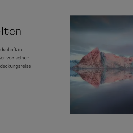
elten
ndschaft in
ter von seiner
tdeckungsreise