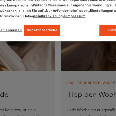
des Europäischen Wirtschaftsraumes zur eigenen Verwendung zu. F
 wünschen, klicken Sie auf „Nur erforderliche“ oder „Einstellungen 
nformationen:
Datenschutzerklärung
& Impressum
gen anpassen
Nur erforderliche
Zust
DAS BESONDERE ANGEB
nde
Tipp der Woc
en kein bzw. nur ein
Jede Woche ein ausgewähl