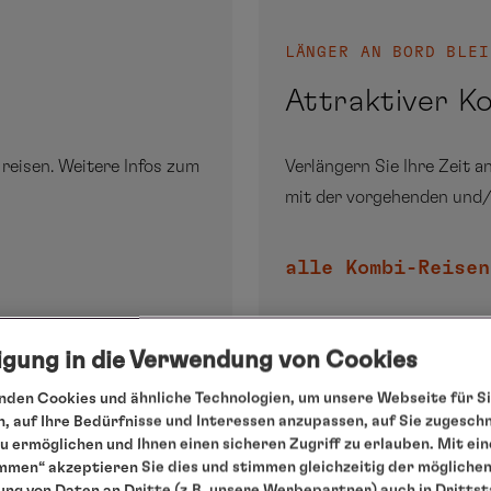
LÄNGER AN BORD BLEI
Attraktiver K
reisen. Weitere Infos zum
Verlängern Sie Ihre Zeit 
mit der vorgehenden und/
alle Kombi-Reisen
ligung in die Verwendung von Cookies
den Cookies und ähnliche Technologien, um unsere Webseite für Si
, auf Ihre Bedürfnisse und Interessen anzupassen, auf Sie zugesch
 ermöglichen und Ihnen einen sicheren Zugriff zu erlauben. Mit ein
mmen“ akzeptieren Sie dies und stimmen gleichzeitig der mögliche
ng von Daten an Dritte (z.B. unsere Werbepartner) auch in Dritts