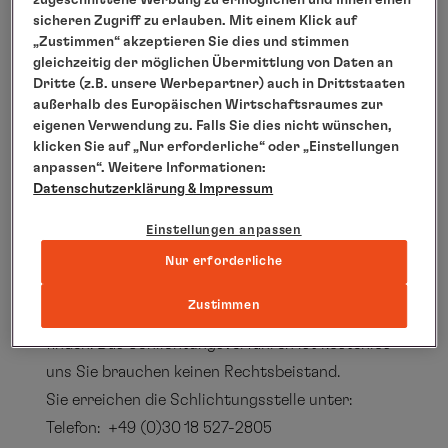
zugeschnittene Werbung zu ermöglichen und Ihnen einen
E-Mail:
hlc_barrierefreiheit@hl-cruises.com
sicheren Zugriff zu erlauben. Mit einem Klick auf
Internet:
https://www.hl-cruises.de
„Zustimmen“ akzeptieren Sie dies und stimmen
gleichzeitig der möglichen Übermittlung von Daten an
Dritte (z.B. unsere Werbepartner) auch in Drittstaaten
Geschäftsführung: Wybcke Meier (Vorsitzende),
außerhalb des Europäischen Wirtschaftsraumes zur
Frank Kuhlmann
eigenen Verwendung zu. Falls Sie dies nicht wünschen,
klicken Sie auf „Nur erforderliche“ oder „Einstellungen
Sitz der Gesellschaft: Hamburg
anpassen“. Weitere Informationen:
Amtsgericht Hamburg: HRB 105222
Datenschutzerklärung
& Impressum
Sie können die Schlichtungsstelle einschalten,
wenn Sie mit den Antworten aus der oben
Einstellungen anpassen
genannten Kontaktmöglichkeit nicht zufrieden
Nur erforderliche
sind. Unser gemeinsames Ziel: mit Hilfe der
Zustimmen
Schlichtungsstelle eine Lösung für ein Problem
finden. Das Schlichtungsverfahren ist kostenlos
uns Sie brauchen keinen Rechtsbeistand.
Sie erreichen die Schlichtungsstelle unter:
Telefon: +49 (0)30 18 527-2805