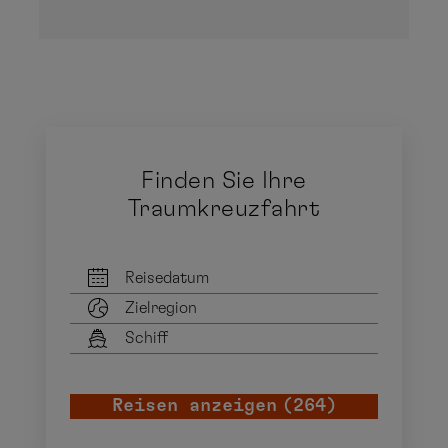
Finden Sie Ihre
Traumkreuzfahrt
Reisedatum
Zielregion
Schiff
früheste Anreise
späteste Abreise
Reisen anzeigen
(264)
Alle Regionen auswählen
Alle Schiffe auswählen