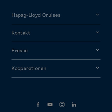
1
Hapag-Lloyd Cruises
2
3
4
5
6
7
8
Arktis
9
10
11
12
13
14
15
Kontakt
16
17
18
19
20
21
22
23
24
25
26
27
28
29
Presse
Afrika und Indischer
Ozean
30
Kooperationen
Asien
Dezember
Mo
Di
Mi
Do
Fr
Sa
So
1
2
3
4
5
6
Pazifik und Südsee