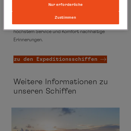
Nur erforderliche
Fokus. Der Natur wird mit Demut begegnet und
fremden Kulturen mit Respekt. So werden aus
Zustimmen
leidenschaftlichem Entdeckergefühl sowie
höchstem Service und Komfort nachhaltige
Erinnerungen.
zu den Expeditionsschiffen
Weitere Informationen zu
unseren Schiffen