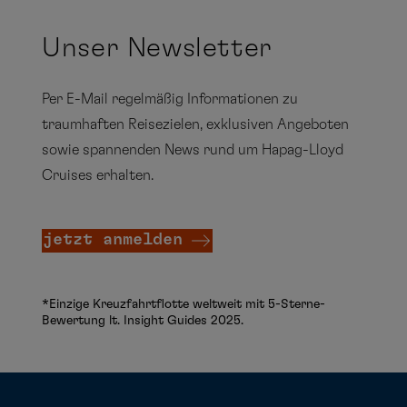
Mo
Di
Mi
Do
Fr
Sa
So
Unser Newsletter
Mittel- und
1
2
3
4
Südamerika
Per E-Mail regelmäßig Informationen zu
5
6
7
8
9
10
11
traumhaften Reisezielen, exklusiven Angeboten
sowie spannenden News rund um Hapag-Lloyd
12
13
14
15
16
17
18
Cruises erhalten.
19
20
21
22
23
24
25
Antarktis
26
27
28
29
30
31
jetzt anmelden
Mittelmeer
*Einzige Kreuzfahrtflotte weltweit mit 5-Sterne-
Bewertung lt. Insight Guides 2025.
November
Mo
Di
Mi
Do
Fr
Sa
So
Ostsee