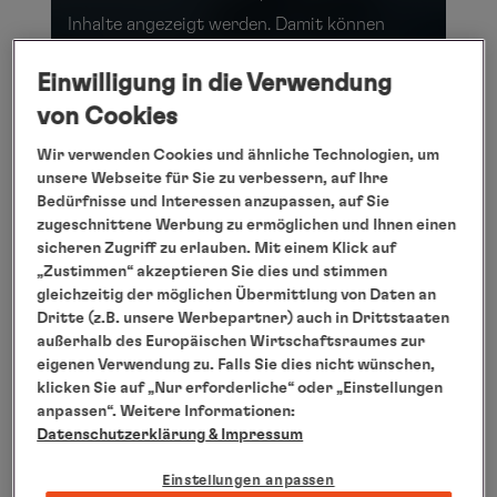
Inhalte angezeigt werden. Damit können
personenbezogene Daten an Drittplatformen
Einwilligung in die Verwendung
übermittelt werden. Mehr dazu finden Sie in
von Cookies
unseren
Datenschutzbestimmungen
.
Wir verwenden Cookies und ähnliche Technologien, um
Video anzeigen
unsere Webseite für Sie zu verbessern, auf Ihre
Bedürfnisse und Interessen anzupassen, auf Sie
zugeschnittene Werbung zu ermöglichen und Ihnen einen
sicheren Zugriff zu erlauben. Mit einem Klick auf
MAXIMAL 230 GÄSTE
„Zustimmen“ akzeptieren Sie dies und stimmen
Expeditionsflotte
gleichzeitig der möglichen Übermittlung von Daten an
Dritte (z.B. unsere Werbepartner) auch in Drittstaaten
außerhalb des Europäischen Wirtschaftsraumes zur
Abenteuer auf höchstem Niveau
eigenen Verwendung zu. Falls Sie dies nicht wünschen,
klicken Sie auf „Nur erforderliche“ oder „Einstellungen
Auf unseren Expeditionsreisen geht es nicht
anpassen“. Weitere Informationen:
allein um das Bereisen von Regionen. Ein neues
Datenschutzerklärung
& Impressum
Verständnis für die Schönheit und Sensibilität
Einstellungen anpassen
der Welt bis in ihre entlegensten Winkel steht im