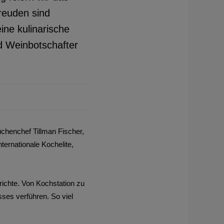
reuden sind
ine kulinarische
nd Weinbotschafter
henchef Tillman Fischer,
ernationale Kochelite,
richte. Von Kochstation zu
ses verführen. So viel