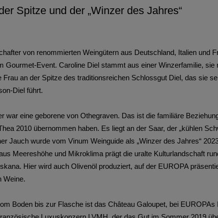
 der Spitze und der „Winzer des Jahres“
hafter von renommierten Weingütern aus Deutschland, Italien und F
Gourmet-Event. Caroline Diel stammt aus einer Winzerfamilie, sie re
e Frau an der Spitze des traditionsreichen Schlossgut Diel, das sie s
on-Diel führt.
 war eine geborene von Othegraven. Das ist die familiäre Beziehun
Thea 2010 übernommen haben. Es liegt an der Saar, der „kühlen Sch
ther Jauch wurde vom Vinum Weinguide als „Winzer des Jahres“ 2023
s Meereshöhe und Mikroklima prägt die uralte Kulturlandschaft rund
skana. Hier wird auch Olivenöl produziert, auf der EUROPA präsentier
n Weine.
vom Boden bis zur Flasche ist das Château Galoupet, bei EUROPAs 
er französische Luxuskonzern LVMH, der das Gut im Sommer 2019 ü