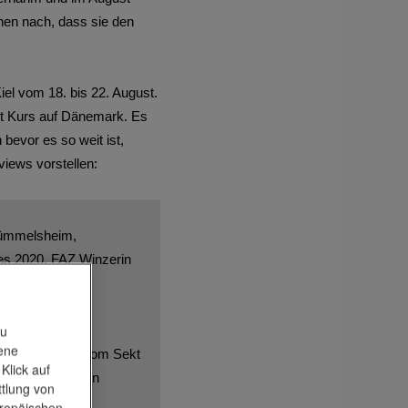
nen nach, dass sie den
el vom 18. bis 22. August.
t Kurs auf Dänemark. Es
evor es so weit ist,
iews vorstellen:
 Rümmelsheim,
es 2020,
FAZ
Winzerin
zu
tene
e kleine Reise vom Sekt
Klick auf
iesling in seinen
ttlung von
uropäischen