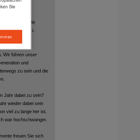
cken Sie
em Genuss?
um Detail kreierte
erkunft erzählen.
immen
Event?
. Wir führen unser
Generation und
erwegs zu sein und die
en.
em Jahr dabei zu sein?
ahr wieder dabei sein
on viel zu lange her ist.
ich war hochschwanger.
nte freuen Sie sich