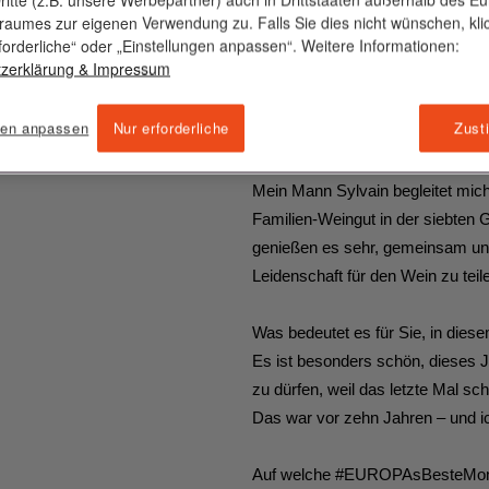
sraumes zur eigenen Verwendung zu. Falls Sie dies nicht wünschen, kli
forderliche“ oder „Einstellungen anpassen“. Weitere Informationen:
Was ist das Besondere an dies
zerklärung
& Impressum
Authentische und mit viel Liebe z
Weine, die die Geschichte ihrer H
gen anpassen
Nur erforderliche
Zust
Wer begleitet Sie zum Gourmet-
Mein Mann Sylvain begleitet mich
Familien-Weingut in der siebten 
genießen es sehr, gemeinsam unt
Leidenschaft für den Wein zu teil
Was bedeutet es für Sie, in dies
Es ist besonders schön, dieses J
zu dürfen, weil das letzte Mal sch
Das war vor zehn Jahren – und 
Auf welche #EUROPAsBesteMome