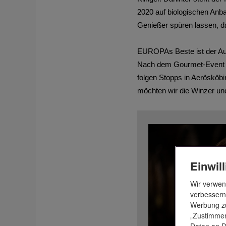
2020 auf biologischen Anb
Genießer spüren lassen, da
EUROPAs Beste ist der Auft
Nach dem Gourmet-Event f
folgen Stopps in Aerösköb
möchten wir die Winzer und
Einwil
Wir verwen
verbessern
Werbung zu
„Zustimmen
Daten an D