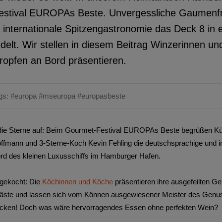
Festival EUROPAs Beste. Unvergessliche Gaumenf
e internationale Spitzengastronomie das Deck 8 in e
delt. Wir stellen in diesem Beitrag Winzerinnen u
Tropfen an Bord präsentieren.
gs:
#europa
#mseuropa
#europasbeste
e Sterne auf: Beim Gourmet-Festival EUROPAs Beste begrüßen Küc
fmann und 3-Sterne-Koch Kevin Fehling die deutschsprachige und int
ord des kleinen Luxusschiffs im Hamburger Hafen.
fgekocht: Die
Köchinnen und Köche
präsentieren ihre ausgefeilten Ge
 Gäste und lassen sich vom Können ausgewiesener Meister des Genus
decken! Doch was wäre hervorragendes Essen ohne perfekten Wein?