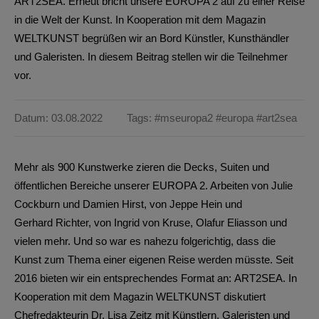
ART2SEA. Erneut bricht unsere EUROPA 2 auf zu einer Reise
in die Welt der Kunst. In Kooperation mit dem Magazin
WELTKUNST begrüßen wir an Bord Künstler, Kunsthändler
und Galeristen. In diesem Beitrag stellen wir die Teilnehmer
vor.
Datum: 03.08.2022
Tags:
#mseuropa2
#europa
#art2sea
Mehr als 900 Kunstwerke zieren die Decks, Suiten und
öffentlichen Bereiche unserer EUROPA 2. Arbeiten von Julie
Cockburn und Damien Hirst, von Jeppe Hein und
Gerhard Richter, von Ingrid von Kruse, Olafur Eliasson und
vielen mehr. Und so war es nahezu folgerichtig, dass die
Kunst zum Thema einer eigenen Reise werden müsste. Seit
2016 bieten wir ein entsprechendes Format an:
ART2SEA
. In
Kooperation mit dem Magazin WELTKUNST diskutiert
Chefredakteurin Dr. Lisa Zeitz mit Künstlern, Galeristen und