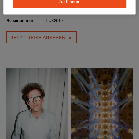
Zustimmen
Datum:
16.08.2026 bis 25.08.2026 | 9 Tage
Schiff :
MS EUROPA 2
Reisenummer:
EUX2619
JETZT REISE ANSEHEN