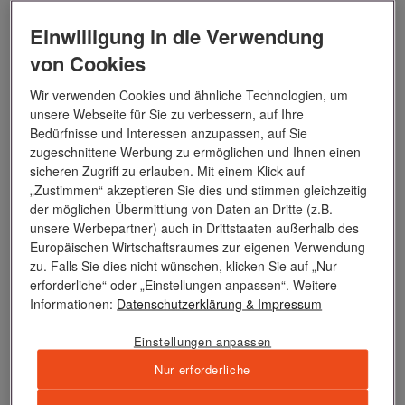
Reisenummer:
EUR2620
Einwilligung in die Verwendung
von Cookies
JETZT REISE ANSEHEN
Wir verwenden Cookies und ähnliche Technologien, um
unsere Webseite für Sie zu verbessern, auf Ihre
Bedürfnisse und Interessen anzupassen, auf Sie
zugeschnittene Werbung zu ermöglichen und Ihnen einen
sicheren Zugriff zu erlauben. Mit einem Klick auf
„Zustimmen“ akzeptieren Sie dies und stimmen gleichzeitig
der möglichen Übermittlung von Daten an Dritte (z.B.
unsere Werbepartner) auch in Drittstaaten außerhalb des
Europäischen Wirtschaftsraumes zur eigenen Verwendung
zu. Falls Sie dies nicht wünschen, klicken Sie auf „Nur
erforderliche“ oder „Einstellungen anpassen“. Weitere
Informationen:
Datenschutzerklärung
& Impressum
Einstellungen anpassen
Nur erforderliche
Dolce Vita trifft auf malerische Adria