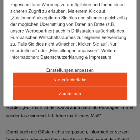
zugeschnittene Werbung zu ermöglichen und Ihnen einen
sicheren Zugriff zu erlauben. Mit einem Klick auf
„Zustimmen“ akzeptieren Sie dies und stimmen gleichzeitig
der möglichen Übermittlung von Daten an Dritte (z.B.
unsere Werbepartner) auch in Drittstaaten außerhalb des
Europäischen Wirtschaftsraumes zur eigenen Verwendung
zu. Falls Sie dies nicht wünschen, klicken Sie auf „Nur
erforderliche“ oder „Einstellungen anpassen“. Weitere
Auf dem Freideck durch den
Informationen:
Datenschutzerklärung
& Impressum
Panamakanal
Einstellungen anpassen
Zu den nautischen Höhepunkten einer jeden Südamerika-
Nur erforderliche
Reise zählt der Panamakanal. Die Schleusenpassage, die
Fahrt durch den Gaillard Cut und den Gatun-See erfordern
Zustimmen
höchste Aufmerksamkeit. Genau das Richtige für Kapitän
Rößler:
„Für mich ist der Kanal auch nach 86 Passagen immer
wieder faszinierend. Ich freue mich jedes Mal!“
Damit auch die Gäste nichts verpassen, informiert er sie am
Vorabend umfassend über den Ablauf. Erst wartet das Schiff