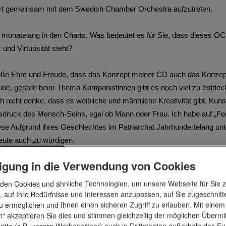
ort gemeinsam mit dem Swedish Chamber Orchestra aufzutreten.
monatelang in den Charts. Was bedeutet es für Sie, dass dieses 
und Virtuosität steht?
 große Ehre und Freude, dass das Konzept meiner CD auch das Konz
laube, gerade beim Thema Komponistinnen gibt es noch viel zu entdecke
h nicht denke, dass es weibliche und männliche Kreativität gibt. Kuns
usdruck des Mensch-Seins, egal ob Mann oder Frau. Ich habe auf „
ese Aufgrund ihres Geschlechtes im Patriarchat Jahrhundertelang un
heute auch zu würdigen.
ligung in die Verwendung von Cookies
m ganz eigenen Rhythmus. Was haben Sie sich vorgenommen für die
den Cookies und ähnliche Technologien, um unsere Webseite für Sie 
e ich ja an Bord gemeinsam mit der Geigerin Ye-Eun Choi und mein
, auf Ihre Bedürfnisse und Interessen anzupassen, auf Sie zugeschnit
 ermöglichen und Ihnen einen sicheren Zugriff zu erlauben. Mit einem 
derem mit Werken von Clara Schumann und Pauline Viardot-Garcia, zu
“ akzeptieren Sie dies und stimmen gleichzeitig der möglichen Übermi
mes 2“ vor, auf dem Album werde ich Cellokonzerte und Cellosonat
ritte (z.B. unsere Werbepartner) auch in Drittstaaten außerhalb des E