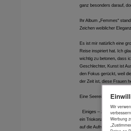
ganz besonders darauf, d
Ihr Album „Femmes“ stand 
Zeichen weiblicher Eleganz 
Es ist mir natürlich eine
Reise inspiriert hat. Ich g
wichtig zu betonen, dass ic
Geschlechter, Kunst ist A
den Fokus gerückt, weil di
der Zeit ist, diese Frauen 
Einwil
Eine Seereise folgt eine
Wir verwen
Einiges – zum einen spiel
verbessern
Werbung zu
ein Triokonzert, unter an
„Zustimmen
auf die Aufnahme von „Fem
Daten an D