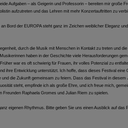
Beide Aufgaben – als Geigerin und Professorin – bereiten mir große Fr
Solistin aufzutreten und das Lehren mit mehr Konzertauftritten zu verb
n Bord der EUROPA steht ganz im Zeichen weiblicher Eleganz und V
egenheit, durch die Musik mit Menschen in Kontakt zu treten und die 
 Musikerinnen haben in der Geschichte viele Herausforderungen gemeis
Früher war es oft schwierig für Frauen, ihr volles Potenzial zu entfalt
 und ihre Entwicklung unterstützt. Ich hoffe, dass dieses Festival eine 
tte und die Zukunft gemeinsam zu feiern. Dass das Festival in diesem
tuosität steht, empfinde ich als große Ehre, und ich freue mich, ge
n Freunden Raphaela Gromes und Julian Riem zu spielen.
 ganz eigenen Rhythmus. Bitte geben Sie uns einen Ausblick auf das