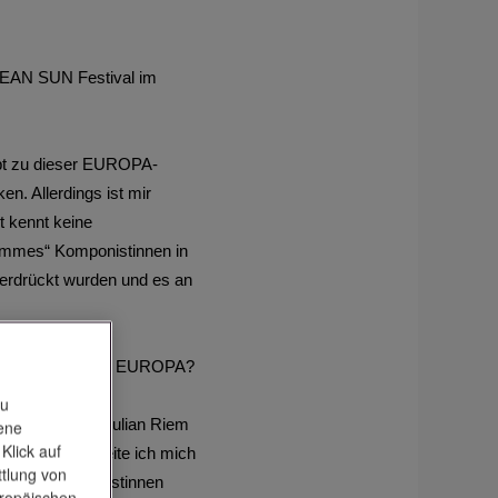
OCEAN SUN Festival im
ept zu dieser EUROPA-
n. Allerdings ist mir
t kennt keine
Femmes“ Komponistinnen in
terdrückt wurden und es an
 Tage an Bord der EUROPA?
zu
em Duopartner Julian Riem
tene
Klick auf
m anderen bereite ich mich
ttlung von
en von Komponistinnen
uropäischen