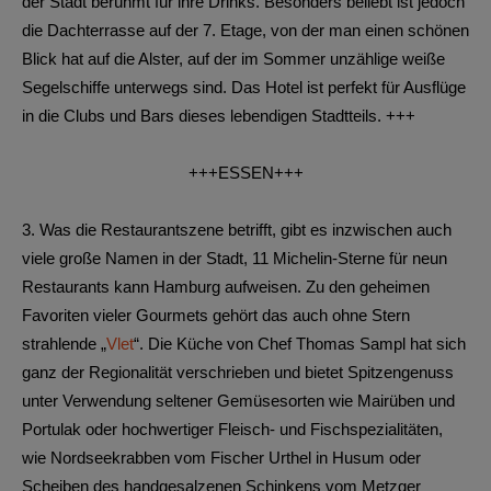
der Stadt berühmt für ihre Drinks. Besonders beliebt ist jedoch
die Dachterrasse auf der 7. Etage, von der man einen schönen
Blick hat auf die Alster, auf der im Sommer unzählige weiße
Segelschiffe unterwegs sind. Das Hotel ist perfekt für Ausflüge
in die Clubs und Bars dieses lebendigen Stadtteils. +++
+++ESSEN+++
3.
Was die Restaurantszene betrifft, gibt es inzwischen auch
viele große Namen in der Stadt, 11 Michelin-Sterne für neun
Restaurants kann Hamburg aufweisen. Zu den geheimen
Favoriten vieler Gourmets gehört das auch ohne Stern
strahlende „
Vlet
“. Die Küche von Chef Thomas Sampl hat sich
ganz der Regionalität verschrieben und bietet Spitzengenuss
unter Verwendung seltener Gemüsesorten wie Mairüben und
Portulak oder hochwertiger Fleisch- und Fischspezialitäten,
wie Nordseekrabben vom Fischer Urthel in Husum oder
Scheiben des handgesalzenen Schinkens vom Metzger