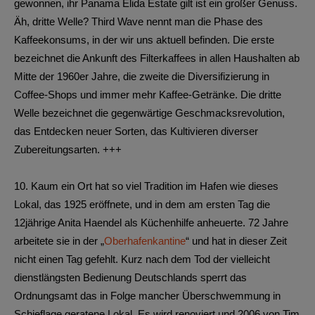
gewonnen, ihr Panama Elida Estate gilt ist ein großer Genuss.
Äh, dritte Welle? Third Wave nennt man die Phase des
Kaffeekonsums, in der wir uns aktuell befinden. Die erste
bezeichnet die Ankunft des Filterkaffees in allen Haushalten ab
Mitte der 1960er Jahre, die zweite die Diversifizierung in
Coffee-Shops und immer mehr Kaffee-Getränke. Die dritte
Welle bezeichnet die gegenwärtige Geschmacksrevolution,
das Entdecken neuer Sorten, das Kultivieren diverser
Zubereitungsarten. +++
10.
Kaum ein Ort hat so viel Tradition im Hafen wie dieses
Lokal, das 1925 eröffnete, und in dem am ersten Tag die
12jährige Anita Haendel als Küchenhilfe anheuerte. 72 Jahre
arbeitete sie in der „
Oberhafenkantine
“ und hat in dieser Zeit
nicht einen Tag gefehlt. Kurz nach dem Tod der vielleicht
dienstlängsten Bedienung Deutschlands sperrt das
Ordnungsamt das in Folge mancher Überschwemmung in
Schieflage geratene Lokal. Es wird renoviert und 2006 von Tim