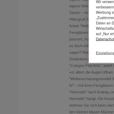
Wir verwen
eigene Weise mit der Repro
verbessern
Werbung zu
Serien – eine Reihe von G
„Zustimmen
Hitlergruß heben, eine Gru
Daten an D
Arbeit “Weltanschauungsmod
Wirtschaft
Ferngläsern in eine unbes
auf „Nur er
Datenschut
passiert, fragt man sich 
es doch mit der Optik in d
sagen?
Man findet in Hörls
Einstellun
Gedanken auf, die am Kern 
“Cologne Fine Arts”, spielt
vor allem die Augen öffnen 
“Weltanschauungsmodell III
IV” – mit ihren Ferngläser
“Hermelin” nach Krakau, w
Hermelin” hängt.
Die Kunst
nehmen Sie sich beim näch
den kleinen blauen Männer