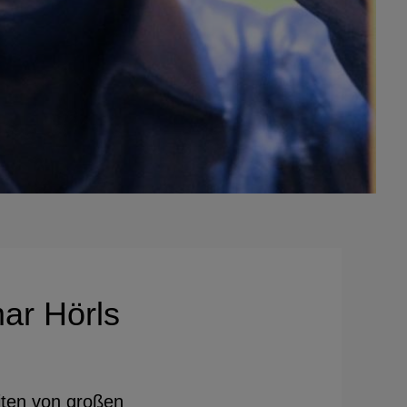
ar Hörls
iten von großen