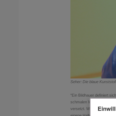
Seher: Die blaue Kunststo
“
Ein Bildhauer definiert si
schmalen Werkspur der Iden
Einwil
versetzt. Wie ein Zaubere
eigene Haltung formulieren 