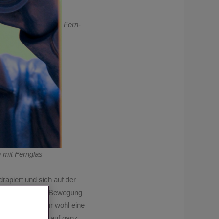
Fern-
 mit Fernglas
drapiert und sich auf der
ass er Materie in Bewegung
 zu dem man sehr wohl eine
s Künstlers, der auf ganz