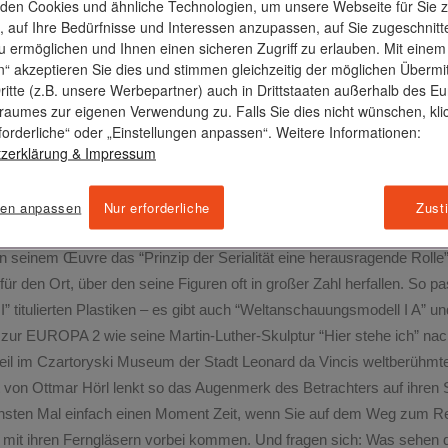
den Cookies und ähnliche Technologien, um unsere Webseite für Sie 
duzierbarkeit seines Werks spielt. Hörls Arbeiten sind selten Einzel
, auf Ihre Bedürfnisse und Interessen anzupassen, auf Sie zugeschnit
 ermöglichen und Ihnen einen sicheren Zugriff zu erlauben. Mit einem 
artenzwergen, die dem Betrachter den Mittelfinger entgegen recken 
“ akzeptieren Sie dies und stimmen gleichzeitig der möglichen Übermi
ppe von Wagner-Figuren im Park von Bayreuth, Portraits aller Kühe d
ritte (z.B. unsere Werbepartner) auch in Drittstaaten außerhalb des E
ell III”.
Es handelt sich um eine Reihe blauer Kunststofffiguren, gro
sraumes zur eigenen Verwendung zu. Falls Sie dies nicht wünschen, kli
timmte Richtung blicken. Auf der EUROPA 2 stehen vier dieser Männ
forderliche“ oder „Einstellungen anpassen“. Weitere Informationen:
zerklärung
& Impressum
unweigerlich: Was sehen sie? Wozu dient das Fernglas? Wieso überh
er Hand maximal um Weitsicht gehen kann? Oder anders gefragt: Was 
 Arbeiten keine Antworten auf diese Fragen. Hörl konfrontiert uns mit
gen anpassen
Nur erforderliche
Zust
der Sache vorbei führen. Denn eigentlich, so heißt es auch in der L
 in seinem Œuvre das “Prinzip der Serialität eine herausragende Rolle
für den Ort, über den seine Figuren oft in großer Zahl herfallen. So p
” titulierten Plastiken – es gibt auch “Weltanschauungsmodell I A”
n zur EUROPA 2 wie seine Martin-Luther-Skulptur “Hier stehe ich” na
eil im Czartoryski Museum der Stadt Leonard da Vincis weltberüh
 von Ottmar Hörl lenkt so das Augenmerk des Betrachters auf ihren St
sten Mal einfach einen Moment Zeit, wenn Sie auf dem Weg zum Re
 mit ihren Ferngläsern vorbei kommen. Und fragen sich: Was sehen