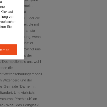
zu
stücke, sondern meist
tene
Klick auf
oder den Arm zum
ttlung von
er Stadt Passau. Oder die
uropäischen
ß etwa wie Kinder, die mit
cken Sie
lein. Und wenn man sie
aupt Weltanschauung, wenn
will uns der Künstler
 seinen Figuren, zwingt uns
immen
audatio zum Preis der
”. Doch sollen sie uns wohl
assen die
 und “Weltanschauungsmodell
ch Wittenberg und der
mtes Gemälde “Dame mit
andort. Und vielleicht
staurant “Yachtclub” an
 die? Wozu das Fernglas?