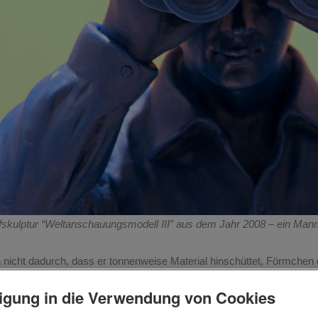
ffskulptur “Weltanschauungsmodell III” aus dem Jahr 2008 – ein Mann
ch nicht dadurch, dass er tonnenweise Material hinschüttet, Förmchen 
tifizierbarkeit verwirklicht”, sagt Ottmar Hörl, “sondern dadurch, d
ligung in die Verwendung von Cookies
r.” Das ist ein Statement, über das man lange nachdenken kann, und
kann (sogar sollte). Vor allem aber ist es das Selbstverständnis eine