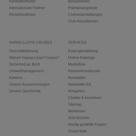
Kontaktformular
Bonusmeilen
Internationale Partner
Prämienangebote
Reisebürofinder
Clubveranstaltungen
Club-Kreuzfahrten
HAPAG-LLOYD CRUISES
SERVICES
Geschäftsführung
Katalogbestellung
Warum Hapag-Lloyd Cruises?
Online-Kataloge
Sicherheit an Bord
Mediathek
Umweltmanagement
Reiseinformationen
Karriere
Newsletter
Unsere Auszeichnungen
Newsletter EIL
Unsere Geschichte
Klingelton
Charter & Incentives
Sitemap
Weltreisen
Jetzt Buchen
Häufig gestellte Fragen
Social Wall