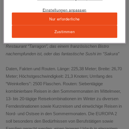
Einstellungen anpassen
Nur erforderliche
Zustimmen
Gute Lage: Die EUROPA 2 im Cruise-Terminal von Ibiza. Wer
an Land speist, verpasst die großartigen Spezialitäten im
Restaurant “Tarragon”, das einem französischen Bistro
nachempfunden ist, oder das fantastische Sushi im “Sakura”
Daten, Fakten und Routen.
Länge: 225,38 Meter; Breite: 26,70
Meter; Höchstgeschwindigkeit: 21,3 Knoten; Umfang des
“Weinkellers”: 2500 Flaschen. Routen: Siebentägige
kombinierbare Reisen in den Sommermonaten im Mittelmeer,
13- bis 20-tägige Reisekombinationen im Winter zu diversen
Ferndestinationen sowie Kurzreisen und einwöchige Reisen in
Nord- und Ostsee in den Sommermonaten. Die EUROPA 2
soll besonders den Bedürfnissen von Berufstätigen sowie
Familien gerecht werden, einen legeren Urlaub in elegantem