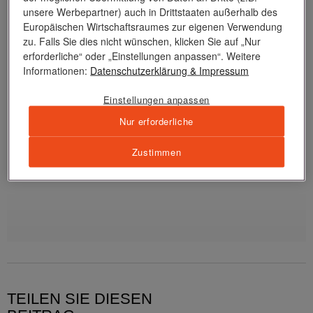
unsere Werbepartner) auch in Drittstaaten außerhalb des
Europäischen Wirtschaftsraumes zur eigenen Verwendung
www.juliecockburn.com
zu. Falls Sie dies nicht wünschen, klicken Sie auf „Nur
erforderliche“ oder „Einstellungen anpassen“. Weitere
Informationen:
Datenschutzerklärung
& Impressum
Einstellungen anpassen
Wir danken dem Galeristen Till Bräuning (
Bräuning
Contemporary
) für die fachkundige Beratung.
Nur erforderliche
Zustimmen
zurück zur Blog-Übersicht
TEILEN SIE DIESEN