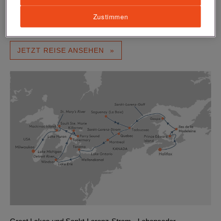
Schiff :
HANSEATIC nature
Zustimmen
Reisenummer:
NAT2619
JETZT REISE ANSEHEN