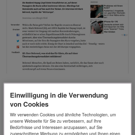
Einwilligung in die Verwendung
von Cookies
EINE FRAGE DER EHRE: Auf einem Schiff hat der Kapitän
das Kommando. Er legt auch den Kurs fest. Eine Ausnahme
Wir verwenden Cookies und ähnliche Technologien, um
machte da die Überraschungsreise mit der EUROPA. Die
unsere Webseite für Sie zu verbessern, auf Ihre
Gäste haben darüber abgestimmt, wo es hin gehen soll. An
Bedürfnisse und Interessen anzupassen, auf Sie
zugeschnittene Werbung zu ermöglichen und Ihnen einen
Bord des Schiffes während der Überraschungsreise von