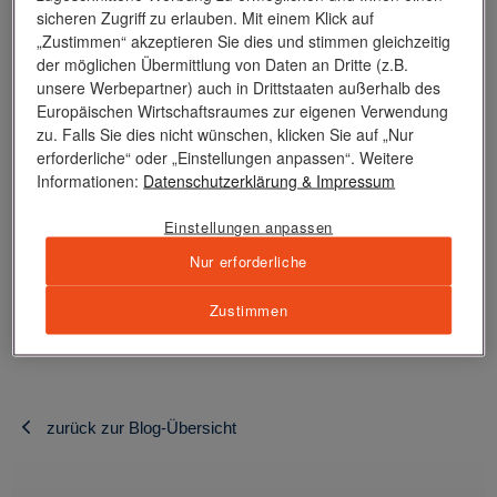
sicheren Zugriff zu erlauben. Mit einem Klick auf
Istanbul nach Venedig war auch Margit Kohl, die Reise-
„Zustimmen“ akzeptieren Sie dies und stimmen gleichzeitig
Expertin der Süddeutschen Zeitung. Sie hat ein Interview
der möglichen Übermittlung von Daten an Dritte (z.B.
geführt mit Kapitän Mark Behrend. Und stellt dabei eine Frage
unsere Werbepartner) auch in Drittstaaten außerhalb des
Europäischen Wirtschaftsraumes zur eigenen Verwendung
der Ehre: “Wenn 340 Gäste bestimmen, wohin die Reise geht,
zu. Falls Sie dies nicht wünschen, klicken Sie auf „Nur
ist der Kapitän ja quasi nur deren Chauffeur. Kränkt Sie das?”
erforderliche“ oder „Einstellungen anpassen“. Weitere
Informationen:
Datenschutzerklärung
& Impressum
Die kluge Antwort von Kapitän Behrend und den Rest des
Einstellungen anpassen
Interviews lesen Sie im Interview von Margit Kohl.
Nur erforderliche
Zustimmen
Hier der Link zum oben beschriebenen Artikel
“Kurs ins
Ungewisse” auf www.sueddeutsche.de
zurück zur Blog-Übersicht