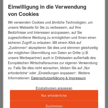
Einwilligung in die Verwendung
Neben den beschriebenen Premierenrouten sicherlich die
von Cookies
Nordostpassage. An diese Route ist ein extrem aufwändiges
Genehmigungsverfahren gekoppelt, dem wir uns bei dieser
Wir verwenden Cookies und ähnliche Technologien, um
legendären Strecke, die kein anderes nicht-russisches Schiff
unsere Webseite für Sie zu verbessern, auf Ihre
Bedürfnisse und Interessen anzupassen, auf Sie
anbietet, aber gerne stellen.
zugeschnittene Werbung zu ermöglichen und Ihnen einen
sicheren Zugriff zu erlauben. Mit einem Klick auf
„Zustimmen“ akzeptieren Sie dies und stimmen gleichzeitig
der möglichen Übermittlung von Daten an Dritte (z.B.
unsere Werbepartner) auch in Drittstaaten außerhalb des
Europäischen Wirtschaftsraumes zur eigenen Verwendung
zu. Falls Sie dies nicht wünschen, klicken Sie auf „Nur
erforderliche“ oder „Einstellungen anpassen“. Weitere
Informationen:
Datenschutzerklärung
& Impressum
Einstellungen anpassen
Nur erforderliche
Zustimmen