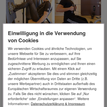
Einwilligung in die Verwendung
von Cookies
Wir verwenden Cookies und ähnliche Technologien, um
unsere Webseite für Sie zu verbessern, auf Ihre
Bedürfnisse und Interessen anzupassen, auf Sie
zugeschnittene Werbung zu ermöglichen und Ihnen einen
sicheren Zugriff zu erlauben. Mit einem Klick auf
„Zustimmen“ akzeptieren Sie dies und stimmen gleichzeitig
der möglichen Übermittlung von Daten an Dritte (z.B.
unsere Werbepartner) auch in Drittstaaten außerhalb des
Es sieht im Wesentlichen immer wiederkehrende Abläufe vor:
Europäischen Wirtschaftsraumes zur eigenen Verwendung
morgens auf die Waage, abends auf die Waage. Gewicht
zu. Falls Sie dies nicht wünschen, klicken Sie auf „Nur
aufschreiben. Nicht darüber nachdenken. Dazwischen
erforderliche“ oder „Einstellungen anpassen“. Weitere
Informationen:
Datenschutzerklärung
& Impressum
mindestens eine Trainingseinheit von 45 bis 60 Minuten Dauer.