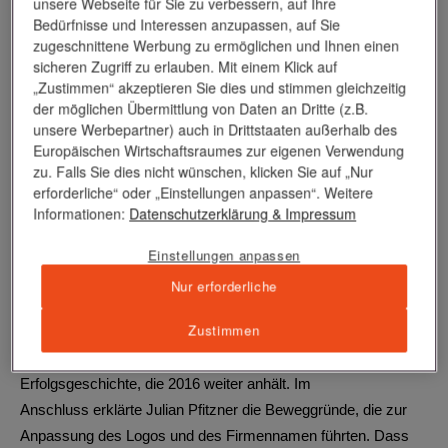
unsere Webseite für Sie zu verbessern, auf Ihre
Bedürfnisse und Interessen anzupassen, auf Sie
zugeschnittene Werbung zu ermöglichen und Ihnen einen
sicheren Zugriff zu erlauben. Mit einem Klick auf
„Zustimmen“ akzeptieren Sie dies und stimmen gleichzeitig
der möglichen Übermittlung von Daten an Dritte (z.B.
unsere Werbepartner) auch in Drittstaaten außerhalb des
Europäischen Wirtschaftsraumes zur eigenen Verwendung
zu. Falls Sie dies nicht wünschen, klicken Sie auf „Nur
erforderliche“ oder „Einstellungen anpassen“. Weitere
Informationen:
Datenschutzerklärung
& Impressum
Es war eine emotionale Veranstaltung mit historischen
Einstellungen anpassen
Stücken aus dem Archiv. In seiner Darstellung der
Nur erforderliche
Unternehmensgeschichte hat Karl J. Pojer den Bogen
Zustimmen
geschlagen von der Reise der AUGUSTA VICTORIA über
viele Kreuzfahrt-Innovationen bis zur EUROPA 2. Eine
Erfolgsgeschichte, die 2016 weiter anhält. Im
Anschluss erklärte Julian Pfitzner die Beweggründe, die zur
Anpassung des Logos und des Firmennamen führten. Dass