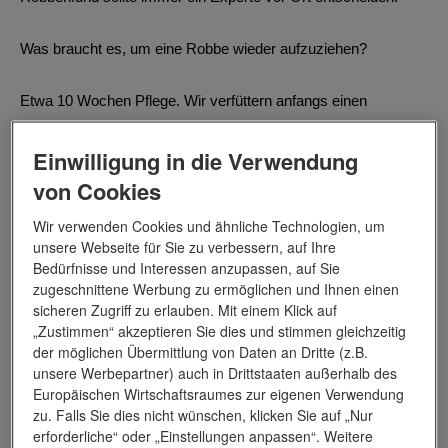
Was braucht es, um eine Robbe wieder aufzuziehen?
Etwa 10 Wochen Pflege. Wir verfüttern anfangs einen
Fischbrei an die Jungtiere. Viermal täglich gibt es das Futter
über einen Schlauch. Schrittweise werden die Tiere an die
Einwilligung in die Verwendung
spätere Nahrung gewöhnt, die sie sich bald selbst aus dem
von Cookies
Wasser holen. Wir verfüttern hauptsächlich Heringe, den die
Wir verwenden Cookies und ähnliche Technologien, um
jungen Robben bestens im Ganzen verschlingen können.
unsere Webseite für Sie zu verbessern, auf Ihre
Bedürfnisse und Interessen anzupassen, auf Sie
Wie hoch ist der Aufwand, den man dafür betreiben muss?
zugeschnittene Werbung zu ermöglichen und Ihnen einen
sicheren Zugriff zu erlauben. Mit einem Klick auf
„Zustimmen“ akzeptieren Sie dies und stimmen gleichzeitig
Ziemlich groß. Futter, Personalaufwand, Medikamente, Strom,
der möglichen Übermittlung von Daten an Dritte (z.B.
etc. verursachen in der Größenordnung von etwa 1.500 Euro
unsere Werbepartner) auch in Drittstaaten außerhalb des
pro Tier. Beispielsweise verbrauchen wir in der Hauptsaison
Europäischen Wirtschaftsraumes zur eigenen Verwendung
täglich bis zu 800 Kubikmeter Salzwasser, welches aufbereitet
zu. Falls Sie dies nicht wünschen, klicken Sie auf „Nur
erforderliche“ oder „Einstellungen anpassen“. Weitere
und in die Becken gepumpt werden muss. Eine Vielzahl an