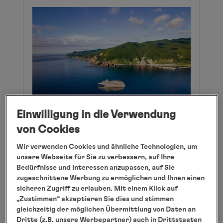
Einwilligung in die Verwendung
von Cookies
Zwischen Zen, Zodiac und
Wir verwenden Cookies und ähnliche Technologien, um
unsere Webseite für Sie zu verbessern, auf Ihre
zeitgenössischer Kunst: Hapag-
Bedürfnisse und Interessen anzupassen, auf Sie
Lloyd Cruises steuert
zugeschnittene Werbung zu ermöglichen und Ihnen einen
Sehnsuchtsziel Japan an
sicheren Zugriff zu erlauben. Mit einem Klick auf
„Zustimmen“ akzeptieren Sie dies und stimmen
gleichzeitig der möglichen Übermittlung von Daten an
weiterlesen
Dritte (z.B. unsere Werbepartner) auch in Drittstaaten