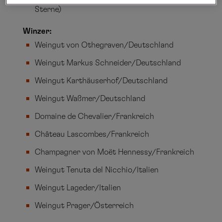
Sterne)
Winzer:
Weingut von Othegraven/Deutschland
Weingut Markus Schneider/Deutschland
Weingut Karthäuserhof/Deutschland
Weingut Waßmer/Deutschland
Domaine de Chevalier/Frankreich
Château Lascombes/Frankreich
Champagner von Moët Hennessy/Frankreich
Weingut Tenuta del Nicchio/Italien
Weingut Lageder/Italien
Weingut Prager/Österreich