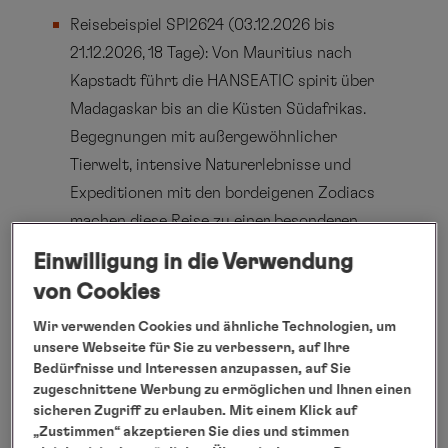
Reisebeispiel SPI2624 (03.12.2026 bis
21.12.2026, 18 Tage): Von Mauritius nach
Kapstadt führt die HANSEATIC spirit über
Madagaskar bis an die Küsten Südafrikas.
Begegnungen mit außergewöhnlicher
Tierwelt, intensive Naturerlebnisse und
Expeditionen mit den bordeigenen Zodiacs
machen diese Reise zu einer besonderen
Einstimmung auf die Festtage. Buchbar im
Einwilligung in die Verwendung
PLATIN-Tarif ab 12.770 EUR pro Person bei
von Cookies
Doppelbelegung (Seereise exkl. An- und
Wir verwenden Cookies und ähnliche Technologien, um
Abreise). Weitere Informationen unter:
unsere Webseite für Sie zu verbessern, auf Ihre
www.hl-cruises.de/SPI2624
Bedürfnisse und Interessen anzupassen, auf Sie
zugeschnittene Werbung zu ermöglichen und Ihnen einen
Nordische Winterwelten mit
sicheren Zugriff zu erlauben. Mit einem Klick auf
„Zustimmen“ akzeptieren Sie dies und stimmen
HANSEATIC nature bewusst