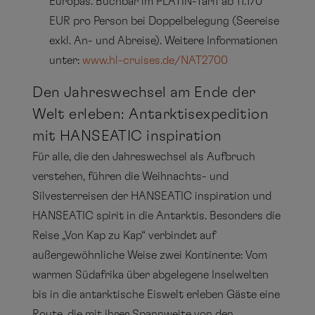
Europas. Buchbar im PLATIN-Tarif ab 11.170
EUR pro Person bei Doppelbelegung (Seereise
exkl. An- und Abreise). Weitere Informationen
unter:
www.hl-cruises.de/NAT2700
Den Jahreswechsel am Ende der
Welt erleben: Antarktisexpedition
mit HANSEATIC inspiration
Für alle, die den Jahreswechsel als Aufbruch
verstehen, führen die Weihnachts- und
Silvesterreisen der HANSEATIC inspiration und
HANSEATIC spirit in die Antarktis. Besonders die
Reise „Von Kap zu Kap“ verbindet auf
außergewöhnliche Weise zwei Kontinente: Vom
warmen Südafrika über abgelegene Inselwelten
bis in die antarktische Eiswelt erleben Gäste eine
Route, die mit ihrer Spannweite von den