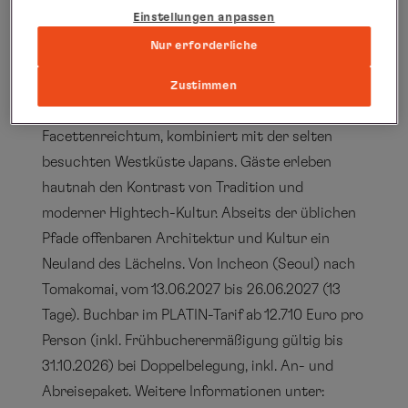
ausgewählte Museen, Ateliers und
Einstellungen anpassen
Privatsammlungen.
Nur erforderliche
Reisebeispiele
Das unbekannte Japan und Südkorea mit der
Zustimmen
HANSEATIC spirit entdecken:
Koreanischer
Facettenreichtum, kombiniert mit der selten
besuchten Westküste Japans. Gäste erleben
hautnah den Kontrast von Tradition und
moderner Hightech-Kultur. Abseits der üblichen
Pfade offenbaren Architektur und Kultur ein
Neuland des Lächelns. Von Incheon (Seoul) nach
Tomakomai, vom 13.06.2027 bis 26.06.2027 (13
Tage). Buchbar im PLATIN-Tarif ab 12.710 Euro pro
Person (inkl. Frühbucherermäßigung gültig bis
31.10.2026) bei Doppelbelegung, inkl. An- und
Abreisepaket. Weitere Informationen unter: