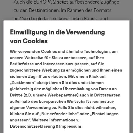
Auch die EUROPA 2 setzt auf besondere Zugänge
zu den Destinationen: Im Rahmen des Formats
art2sea begleitet ein kuratiertes Kunst- und
Kulturprogramm die Reise von Tokio nach
Einwilligung in die Verwendung
Hongkong. Gemeinsam mit ausgewählten
von Cookies
Kunstsammlern, Kreativen und kulturellen
Wir verwenden Cookies und ähnliche Technologien, um
Impulsgebern erhalten die Gäste Einblicke in die
unsere Webseite für Sie zu verbessern, auf Ihre
Kunst- und Kulturszene Japans und Chinas. An
Bedürfnisse und Interessen anzupassen, auf Sie
Bord und an Land entstehen im persönlichen
zugeschnittene Werbung zu ermöglichen und Ihnen einen
sicheren Zugriff zu erlauben. Mit einem Klick auf
Austausch neue Perspektiven auf
„Zustimmen“ akzeptieren Sie dies und stimmen
zeitgenössische Kunst, Gesellschaft und
gleichzeitig der möglichen Übermittlung von Daten an
Reisekultur. In mehreren Häfen sind exklusive
Dritte (z.B. unsere Werbepartner) auch in Drittstaaten
außerhalb des Europäischen Wirtschaftsraumes zur
kulturelle Begegnungen und Besuche
eigenen Verwendung zu. Falls Sie dies nicht wünschen,
renommierter Kunstorte vorgesehen, darunter
klicken Sie auf „Nur erforderliche“ oder „Einstellungen
unter anderem das Kirishima Open Air Museum,
anpassen“. Weitere Informationen:
Datenschutzerklärung
& Impressum
die 798 Art Zone in Peking sowie weitere