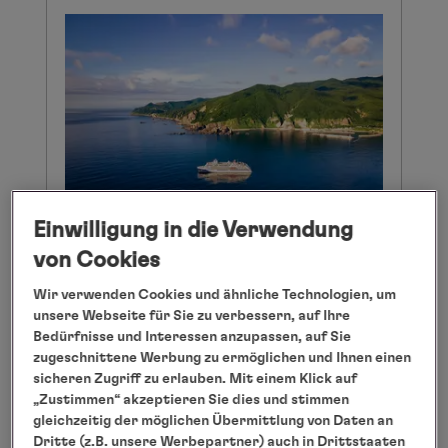
Einwilligung in die Verwendung
von Cookies
Zwischen Zen, Zodiac und
Wir verwenden Cookies und ähnliche Technologien, um
unsere Webseite für Sie zu verbessern, auf Ihre
zeitgenössischer Kunst: Hapag-
Bedürfnisse und Interessen anzupassen, auf Sie
Lloyd Cruises steuert
zugeschnittene Werbung zu ermöglichen und Ihnen einen
Sehnsuchtsziel Japan an
sicheren Zugriff zu erlauben. Mit einem Klick auf
„Zustimmen“ akzeptieren Sie dies und stimmen
gleichzeitig der möglichen Übermittlung von Daten an
weiterlesen
Dritte (z.B. unsere Werbepartner) auch in Drittstaaten