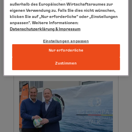
außerhalb des Europäischen Wirtschaftsraumes zur
eigenen Verwendung zu. Falls Sie dies nicht wünschen,
klicken Sie auf „Nur erforderliche“ oder „Einstellungen
anpassen“. Weitere Informationen:
EUROPA 2 Hauptkatalog
Datenschutzerklärung
& Impressum
2015/2016 präsentiert sich mit
Einstellungen anpassen
zwei innovativen Titelvarianten
Nur erforderliche
weiterlesen
Zustimmen
24.02.2014