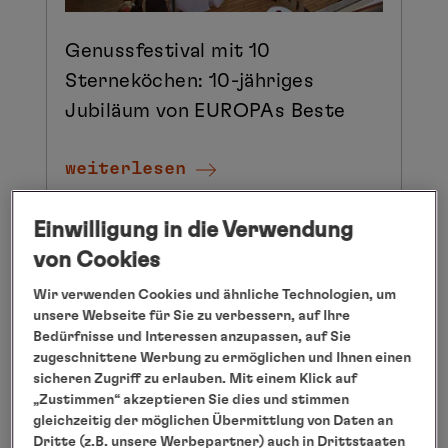
Genussfestival mit 10
Sterneköchen: 10-jähriges
Jubiläum von EUROPAs Beste
weiterlesen
Februar 2014
Einwilligung in die Verwendung
25.02.2014
von Cookies
Wir verwenden Cookies und ähnliche Technologien, um
unsere Webseite für Sie zu verbessern, auf Ihre
Bedürfnisse und Interessen anzupassen, auf Sie
zugeschnittene Werbung zu ermöglichen und Ihnen einen
sicheren Zugriff zu erlauben. Mit einem Klick auf
„Zustimmen“ akzeptieren Sie dies und stimmen
gleichzeitig der möglichen Übermittlung von Daten an
Dritte (z.B. unsere Werbepartner) auch in Drittstaaten