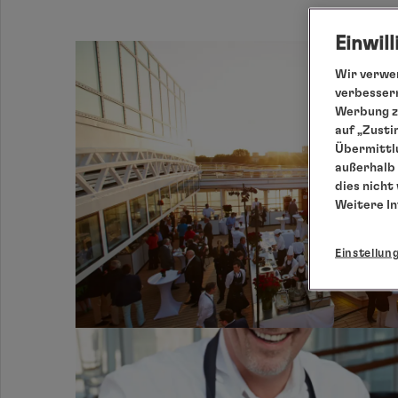
Einwil
Wir verwen
verbessern
Werbung zu
auf „Zusti
Übermittlu
außerhalb 
dies nicht
Weitere I
Einstellun