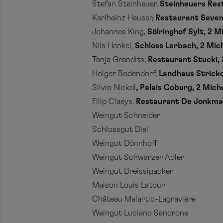
Stefan Steinheuer,
Steinheuers Rest
Karlheinz Hauser,
Restaurant Seven
Johannes King,
Sölringhof Sylt, 2 
Nils Henkel,
Schloss Lerbach,
2 Mic
Tanja Grandits,
Restaurant Stucki, 
Holger Bodendorf,
Landhaus Stricke
Silvio Nickol
, Palais Coburg,
2 Mich
Filip Claeys,
Restaurant De Jonkman,
Weingut Schneider
Schlossgut Diel
Weingut Dönnhoff
Weingut Schwarzer Adler
Weingut Dreissigacker
Maison Louis Latour
Château Malartic-Lagravière
Weingut Luciano Sandrone