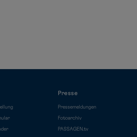
Presse
ellung
Pressemeldungen
mular
Fotoarchiv
nder
PASSAGEN.tv