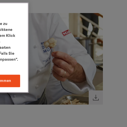
e zu
nittene
em Klick
n
taaten
alls Sie
anpassen“.
immen