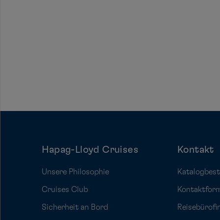
Hapag-Lloyd Cruises
Kontakt
Unsere Philosophie
Katalogbest
Cruises Club
Kontaktfor
Sicherheit an Bord
Reisebürofi