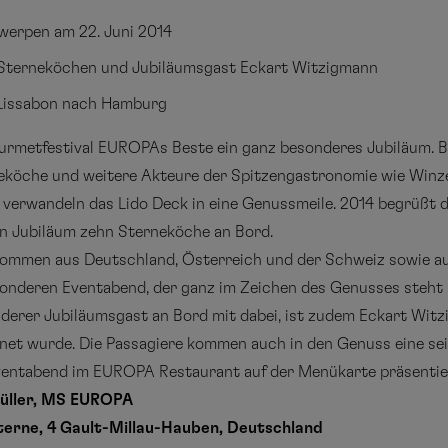
werpen am 22. Juni 2014
0 Sterneköchen und Jubiläumsgast Eckart Witzigmann
Lissabon nach Hamburg
Gourmetfestival EUROPAs Beste ein ganz besonderes Jubiläum. 
neköche und weitere Akteure der Spitzengastronomie wie Winzer
verwandeln das Lido Deck in eine Genussmeile. 2014 begrüßt
en Jubiläum zehn Sterneköche an Bord.
ommen aus Deutschland, Österreich und der Schweiz sowie aus
onderen Eventabend, der ganz im Zeichen des Genusses steht u
nderer Jubiläumsgast an Bord mit dabei, ist zudem Eckart Witz
et wurde. Die Passagiere kommen auch in den Genuss eine sein
Eventabend im EUROPA Restaurant auf der Menükarte präsentie
Müller, MS EUROPA
Sterne, 4 Gault-Millau-Hauben, Deutschland