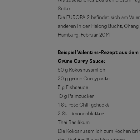
Als zusätzliches Extra an diesem Tag
Suite.
Die EUROPA 2 befindet sich am Vale
anderen in der Halong Bucht, Chan
Hamburg, Februar 2014
Beispiel Valentins-Rezept aus dem
Grüne Curry Sauce:
50 g Kokosnussmilch
20 g grüne Currypaste
5 g Fishsauce
10 g Palmzucker
1 St. rote Chili gehackt
2 St. Limonenblätter
Thai Basilikum
Die Kokosnussmilch zum Kochen bring