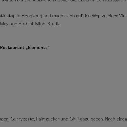
 warten auf alle weiblichen Gäste rote Rosen in den Restaurant
ntinstag in Hongkong und macht sich auf den Weg zu einer Vi
g May und Ho-Chi-Minh-Stadt.
 Restaurant „Elements“
en, Currypaste, Palmzucker und Chili dazu geben. Nach circa