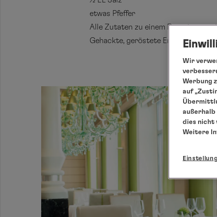
½ EL Salz
etwas Pfeffer
Alle Zutaten zu einem Dressing verr
Gehackte, geröstete Erdnüsse darüb
Einwil
Wir verwen
verbessern
Werbung zu
auf „Zusti
Übermittlu
außerhalb 
dies nicht
Weitere I
Einstellun