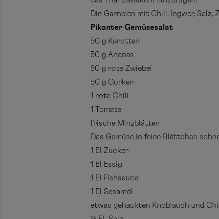
das Thai Basilikum hinzufügen.
Die Garnelen mit Chili, Ingwer, Salz
Pikanter Gemüsesalat
50 g Karotten
50 g Ananas
50 g rote Zwiebel
50 g Gurken
1 rote Chili
1 Tomate
frische Minzblätter
Das Gemüse in feine Blättchen schn
1 El Zucker
1 El Essig
1 El Fishsauce
1 El Sesamöl
etwas gehackten Knoblauch und Chil