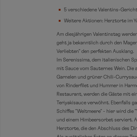
5 verschiedene Valentins-Gerich
Weitere Aktionen: Herztorte im Y
Am diesjährigen Valentinstag werde
geht ja bekanntlich durch den Magen
Verliebten" den perfekten Ausklang.
Im Serenissima, dem italienischen S
mit Sauce vom Sauternes Wein. Die a
Garnelen und grüner Chili-Currysauc
von Rinderfilet und Hummer in Harmo
Restaurant, werden die Gäste mit ei
Teriyakisauce verwöhnt. Ebenfalls g
Schiffes "Weltmeere" - hier wird di
und einem Himbeersorbet serviert. A
Herztorte, die den Abschluss des Di