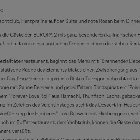
te
achtclub, Herzpraline auf der Suite und rote Rosen beim Dinne
n die Gäste der EUROPA 2 mit ganz besonderen kulinarischen H
. Und mit einem romantischen Dinner in einem der sieben Resta
pezialitätenrestaurant, beginnt das Menü mit "Brennender Lie
siatische Küche des Elements bietet einen Zwischengang aus "F
e. Das französisch-inspirierte Bistro Tarragon schreibt mit e
nie mit Sauce Bernaise und getrüffeltem Blattspinat ein "Poè
nem "Forever Love Roll" aus Hamachi, Thunfisch, Lachs, gebac
anz im Zeichen des Valentinstages steht das Dessert im Haupt
e "Verführung der Himbeere" - ein Brownie mit Himbeergelee, 
uch im Buffetrestaurant, dem Yachtclub, können die Gäste den 
nners versüßt.