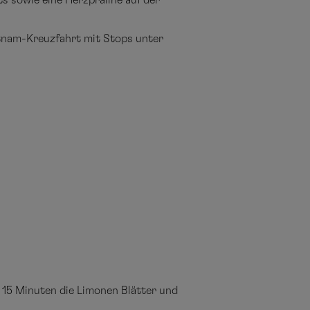
s sowie eine Herzpraline auf der
etnam-Kreuzfahrt mit Stops unter
 15 Minuten die Limonen Blätter und