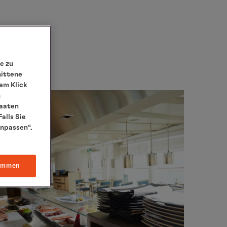
e zu
nittene
em Klick
n
taaten
alls Sie
anpassen“.
immen