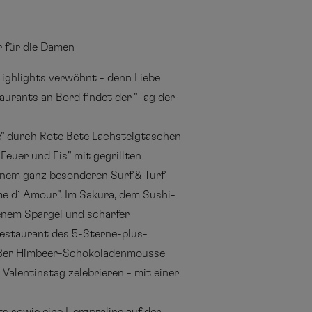
r für die Damen
ighlights verwöhnt - denn Liebe
urants an Bord findet der "Tag der
be" durch Rote Bete Lachsteigtaschen
euer und Eis" mit gegrillten
inem ganz besonderen Surf & Turf
me d` Amour". Im Sakura, dem Sushi-
kenem Spargel und scharfer
restaurant des 5-Sterne-plus-
weißer Himbeer-Schokoladenmousse
Valentinstag zelebrieren - mit einer