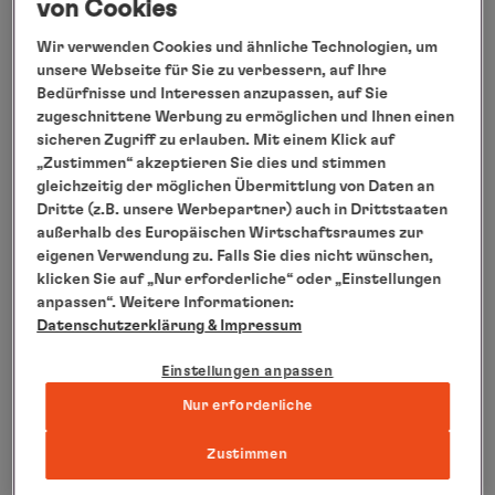
oder zusammengefasst als Etappe (EUR258083)
von Cookies
ab sofort gebucht werden:
Wir verwenden Cookies und ähnliche Technologien, um
Reisebeispiel MS EUROPA (EUR2580) von
unsere Webseite für Sie zu verbessern, auf Ihre
Bedürfnisse und Interessen anzupassen, auf Sie
Hamburg (Deutschland) nach Santa Cruz de
zugeschnittene Werbung zu ermöglichen und Ihnen einen
Tenerife. Vom 24.10. bis 09.11.2025 (17 Tage).
sicheren Zugriff zu erlauben. Mit einem Klick auf
Buchbar im GOLD-Tarif ab 6.582 EUR* pro
„Zustimmen“ akzeptieren Sie dies und stimmen
gleichzeitig der möglichen Übermittlung von Daten an
Person bei Doppelbelegung, inkl. An- und
Dritte (z.B. unsere Werbepartner) auch in Drittstaaten
Abreisepaket (* inkl. Frühbucherermäßigung,
außerhalb des Europäischen Wirtschaftsraumes zur
gültig bis 30.11.2024). Weitere Informationen
eigenen Verwendung zu. Falls Sie dies nicht wünschen,
klicken Sie auf „Nur erforderliche“ oder „Einstellungen
unter:
https://www.hl-cruises.de/EUR2580
anpassen“. Weitere Informationen:
Reisebeispiel MS EUROPA (EUR2581) von
Datenschutzerklärung
& Impressum
Santa Cruz de Tenerife nach Kapstadt
Einstellungen anpassen
(Südafrika). Vom 09.11. bis 22.11.2025 (13 Tage).
Nur erforderliche
Buchbar im GOLD-Tarif ab 4.872 EUR* pro
Person bei Doppelbelegung, inkl. An- und
Zustimmen
Abreisepaket (* inkl. Frühbucherermäßigung,