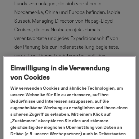
Landstromanlagen, die sich vor allem in
Nordamerika, China und Europa befinden. Isolde
Susset, Managing Director von Hapag-Lloyd
Cruises, die das Neubauprojekt damals
verantwortete und jedes Expeditionsschiff von
der Planung bis zur Indienststellung begleitete,
sagt: „Das Thema Landstrom hat seit der
Planungsphase national wie international an
Einwilligung in die Verwendung
Bedeutung gewonnen. Ich bin stolz, dass unser
von Cookies
Team diesen vorausschauenden Ansatz verfolgt
Wir verwenden Cookies und ähnliche Technologien, um
hat. Unser Luxusschiff EUROPA 2 war bereits
unsere Webseite für Sie zu verbessern, auf Ihre
2013 eines der ersten Schiffe mit
Bedürfnisse und Interessen anzupassen, auf Sie
Landstromanschluss.“
zugeschnittene Werbung zu ermöglichen und Ihnen einen
sicheren Zugriff zu erlauben. Mit einem Klick auf
Reisebeispiel
„Zustimmen“ akzeptieren Sie dies und stimmen
In diesem Winter erleben die Gäste der
gleichzeitig der möglichen Übermittlung von Daten an
HANSEATIC spirit charmante norwegische
Dritte (z.B. unsere Werbepartner) auch in Drittstaaten