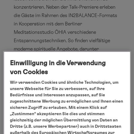
konzentrieren. Neben der Talk-Premiere erleben
die Gäste im Rahmen des IN2BALANCE-Formats
in Kooperation mit dem Berliner
Meditationsstudio ŌHIA verschiedene
Entspannungstechniken. So finden vielfältige
moderne spirituelle Angebote, darunter
Meditationen, Soundbäder, Yoga und Hypnose-
Einwilligung in die Verwendung
Workshops statt.
von Cookies
Seereise EUX2426 exkl. An- und Abreisepaket
buchbar im PLATIN-Tarif ab 12.790 Euro pro
Wir verwenden Cookies und ähnliche Technologien, um
unsere Webseite für Sie zu verbessern, auf Ihre
Person bei Doppelbelegung. Weitere
Bedürfnisse und Interessen anzupassen, auf Sie
Informationen unter:
zugeschnittene Werbung zu ermöglichen und Ihnen einen
www.hl-cruises.de/EUX2426
sicheren Zugriff zu erlauben. Mit einem Klick auf
„Zustimmen“ akzeptieren Sie dies und stimmen
gleichzeitig der möglichen Übermittlung von Daten an
Dritte (z.B. unsere Werbepartner) auch in Drittstaaten
außerhalb des Europäischen Wirtschaftsraumes zur