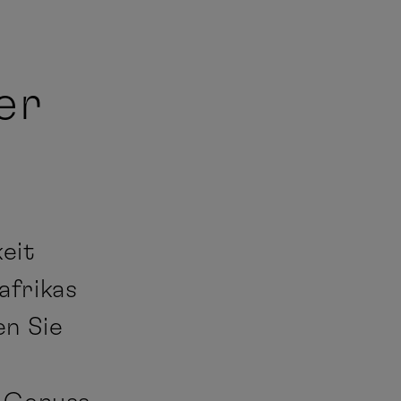
er
keit
afrikas
en Sie