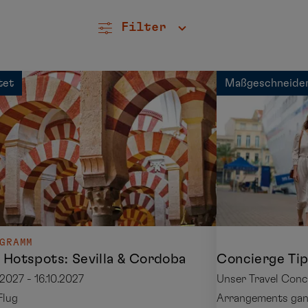
Filter
tet
Maßgeschneide
GRAMM
 Hotspots: Sevilla & Cordoba
.2027 - 16.10.2027
Unser Travel Conci
 Flug
Arrangements gan