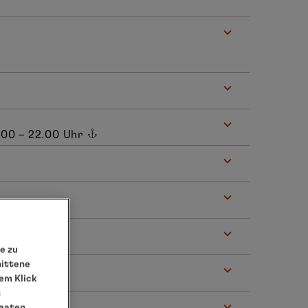
.00 – 22.00 Uhr
.00 Uhr
e zu
nittene
em Klick
n
taaten