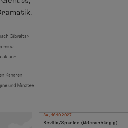
 Genuss,
Dramatik.
nach Gibraltar
lamenco
Souk und
den Kanaren
ajine und Minztee
Sa., 16.10.2027
Sevilla/Spanien (tidenabhängig)