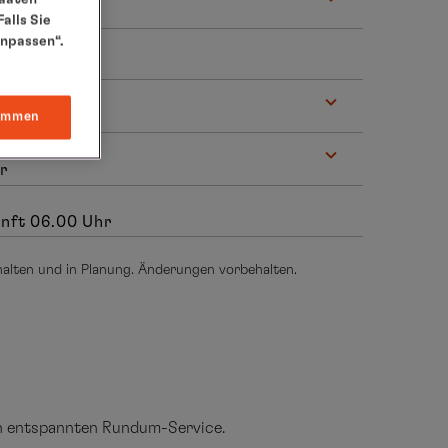
hr
alls Sie
anpassen“.
r
immen
r
nft 06.00 Uhr
thalten und in Planung. Änderungen vorbehalten.
en entspannten Rundum-Service.