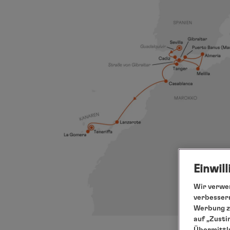
Einwil
Wir verwen
verbessern
Werbung zu
auf „Zusti
Übermittlu