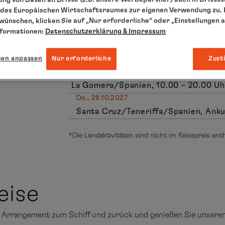
Casablanca/Marokko, 08.00 – 17.00 U
des Europäischen Wirtschaftsraumes zur eigenen Verwendung zu. F
Mo., 25.10.2027
 wünschen, klicken Sie auf „Nur erforderliche“ oder „Einstellungen 
nformationen:
Datenschutzerklärung
& Impressum
Entspannung auf See
Di., 26.10.2027
Lanzarote/Spanien, 08.00 – 16.00 Uh
gen anpassen
Nur erforderliche
Zust
Mi., 27.10.2027
La Gomera/Spanien, 10.00 – 20.00 Uh
Do., 28.10.2027
Santa Cruz/Teneriffa/Spanien, Anku
*Die Landaktivitäten sind nicht im Reisepreis en
eise
de Arrangement zum Schiff und zurück und genießen Sie unser