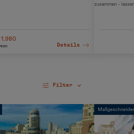
zusammen - lassen 
 1.980
Details
rson
Filter
Maßgeschneide