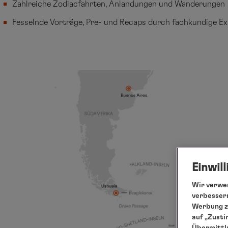
Zahlreiche Zodiacfahrten, Anlandungen und Wanderungen
Fesselnde Vorträge, Pre- und Recaps durch fachkundige E
Einwil
Wir verwen
verbessern
Werbung zu
auf „Zusti
Übermittlu