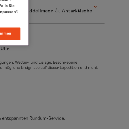
alls Sie
Inseln
, Weddellmeer
, Antarktische
anpassen“.
immen
 Uhr
gungen, Wetter- und Eislage. Beschriebene
 mögliche Ereignisse auf dieser Expedition und nicht
en entspannten Rundum-Service.