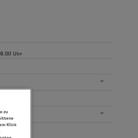
18.00 Uhr
e zu
nittene
em Klick
n
taaten