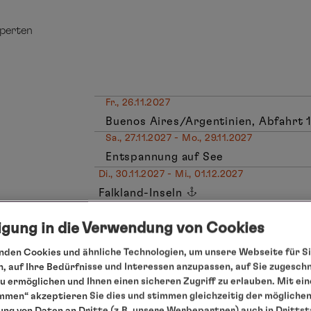
xperten
Fr., 26.11.2027
Buenos Aires/Argentinien, Abfahrt 
Sa., 27.11.2027 - Mo., 29.11.2027
Entspannung auf See
Di., 30.11.2027 - Mi., 01.12.2027
Falkland-Inseln
Do., 02.12.2027 - Fr., 03.12.2027
ligung in die Verwendung von Cookies
Entspannung auf See
Sa., 04.12.2027 - Mo., 06.12.2027
den Cookies und ähnliche Technologien, um unsere Webseite für Si
Südgeorgien
, auf Ihre Bedürfnisse und Interessen anzupassen, auf Sie zugesch
 ermöglichen und Ihnen einen sicheren Zugriff zu erlauben. Mit ein
Di., 07.12.2027
mmen“ akzeptieren Sie dies und stimmen gleichzeitig der mögliche
Entspannung auf See
ng von Daten an Dritte (z.B. unsere Werbepartner) auch in Dritts