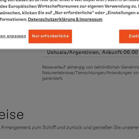
Mi., 08.12.2027 - Mi., 15.12.2027
des Europäischen Wirtschaftsraumes zur eigenen Verwendung zu. F
Süd-Orkney-Inseln
, Süd-Shetland-
 wünschen, klicken Sie auf „Nur erforderliche“ oder „Einstellungen 
nformationen:
Datenschutzerklärung
& Impressum
Halbinsel
Do., 16.12.2027 - Fr., 17.12.2027
Fahrt durch die Drake Passage
gen anpassen
Nur erforderliche
Zust
Sa., 18.12.2027
Ushuaia/Argentinien, Ankunft 06.00
Reiseverlauf abhängig von behördlichen Genehmi
Naturerlebnisse/Tiersichtungen/Anlandungen sind
garantiert.
eise
de Arrangement zum Schiff und zurück und genießen Sie unser