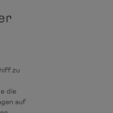
er
iff zu
e die
ngen auf
en,