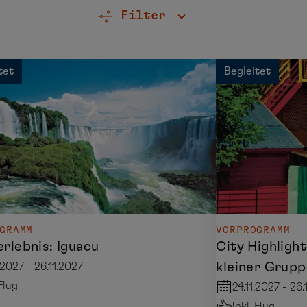
Filter
tet
Begleitet
GRAMM
VORPROGRAMM
rlebnis: Iguacu
City Highlight
kleiner Grupp
.2027 - 26.11.2027
 Flug
24.11.2027 - 26.
inkl. Flug