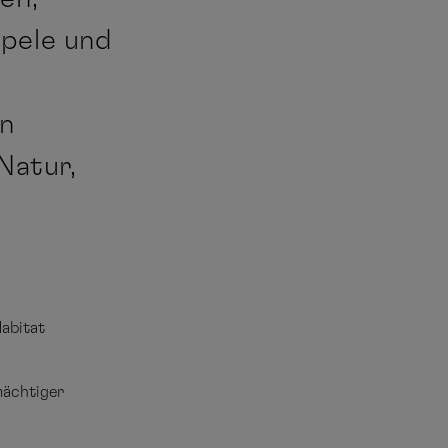
ipele und
en
Natur,
Habitat
mächtiger