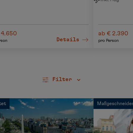
 4.650
ab € 2.390
Details
rson
pro Person
Filter
tet
Maßgeschneide