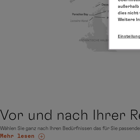
außerhalb 
dies nicht
Weitere I
Einstellun
Vor und nach Ihrer R
Wählen Sie ganz nach Ihren Bedürfnissen das für Sie passen
Mehr lesen