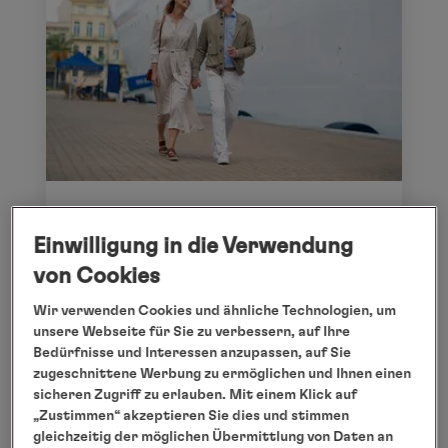
Concierge Tipp: Hamburg
Einwilligung in die Verwendung
Unser Travel Concierge stellt Ihnen exklusive
von Cookies
Arrangements ganz nach Ihren Wünschen
Wir verwenden Cookies und ähnliche Technologien, um
zusammen - lassen Sie sich hier inspirieren.
unsere Webseite für Sie zu verbessern, auf Ihre
Bedürfnisse und Interessen anzupassen, auf Sie
zugeschnittene Werbung zu ermöglichen und Ihnen einen
Details
sicheren Zugriff zu erlauben. Mit einem Klick auf
„Zustimmen“ akzeptieren Sie dies und stimmen
gleichzeitig der möglichen Übermittlung von Daten an