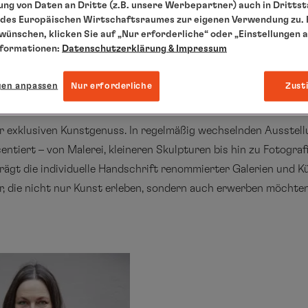
ng von Daten an Dritte (z.B. unsere Werbepartner) auch in Dritts
des Europäischen Wirtschaftsraumes zur eigenen Verwendung zu. F
 wünschen, klicken Sie auf „Nur erforderliche“ oder „Einstellungen 
nformationen:
Datenschutzerklärung
& Impressum
gen anpassen
Nur erforderliche
Zust
für exklusiven Kunstgenuss. In regelmäßig wechselnden Ausste
tiert – von Malerei, kleineren Skulpturen bis hin zu Fotografi
rägt die individuelle Handschrift renommierter Galerien und Kü
er, die nicht nur Kunst erleben, sondern auch erwerben möchten