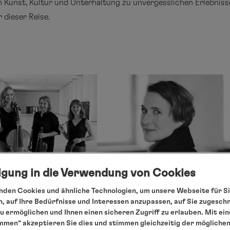
 Kunst, Kultur und Unterhaltung zu unvergesslichen Erlebniss
 dieser Reise.
ligung in die Verwendung von Cookies
den Cookies und ähnliche Technologien, um unsere Webseite für Si
QUARTETT
LESUNG
, auf Ihre Bedürfnisse und Interessen anzupassen, auf Sie zugesch
 ermöglichen und Ihnen einen sicheren Zugriff zu erlauben. Mit ein
ngs
Meike Rötzer
mmen“ akzeptieren Sie dies und stimmen gleichzeitig der mögliche