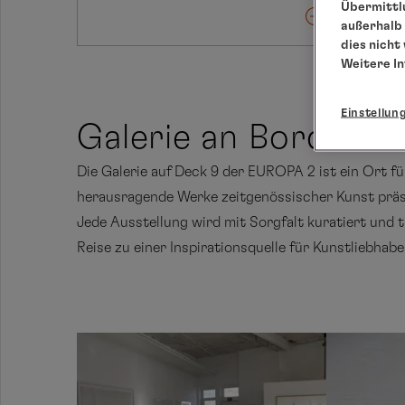
Übermittlu
außerhalb 
dies nicht
Weitere I
Einstellun
Galerie an Bord
Die Galerie auf Deck 9 der EUROPA 2 ist ein Ort 
herausragende Werke zeitgenössischer Kunst präsen
Jede Ausstellung wird mit Sorgfalt kuratiert und t
Reise zu einer Inspirationsquelle für Kunstliebhab