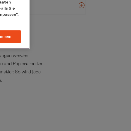
taaten
alls Sie
anpassen“.
immen
llungen werden
e und Papierarbeiten.
nstler. So wird jede
.