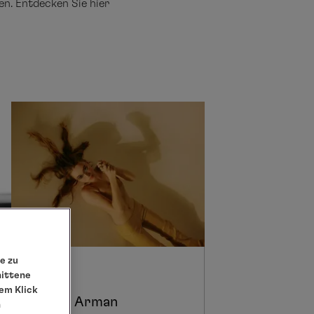
en. Entdecken Sie hier
e zu
POP
nittene
em Klick
Florence Arman
n