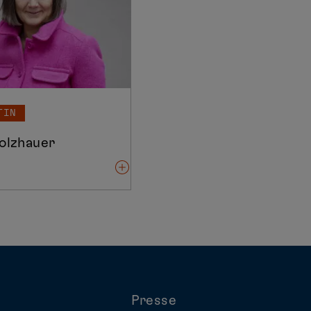
TIN
olzhauer
Presse