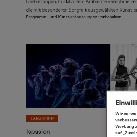
Darbietungen. In stilvollem Ambiente verschmelzen
die mit besonderer Sorgfalt ausgewählten Künstler
Programm- und Künstleränderungen vorbehalten.
Einwil
Wir verwen
TANZSHOW
STREICH
verbessern
Werbung zu
Ispasion
Ladystri
auf „Zusti