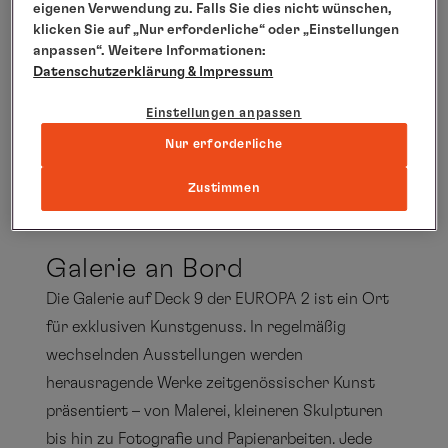
eigenen Verwendung zu. Falls Sie dies nicht wünschen,
NEO SOUL/BRAZILIAN
klicken Sie auf „Nur erforderliche“ oder „Einstellungen
anpassen“. Weitere Informationen:
Mila Santana
Datenschutzerklärung
& Impressum
Einstellungen anpassen
Nur erforderliche
Alle anzeigen
Zustimmen
Galerie an Bord
Die Galerie auf Deck 9 der EUROPA 2 ist ein Ort
für exklusiven Kunstgenuss. In regelmäßig
wechselnden Ausstellungen werden
herausragende Werke zeitgenössischer Kunst
präsentiert – von Malerei, kleineren Skulpturen
bis hin zu Fotografie und Papierarbeiten. Jede