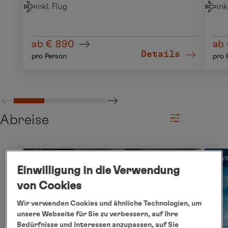
inkl. Flug
ink
ab € 890
ab
Details
pro Person
pro 
Abreise
Priv
Einwilligung in die Verwendung
von Cookies
Wir verwenden Cookies und ähnliche Technologien, um
unsere Webseite für Sie zu verbessern, auf Ihre
Bedürfnisse und Interessen anzupassen, auf Sie