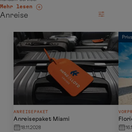
Mehr lesen
Anreise
Priv
ANREISEPAKET
VORP
Anreisepaket Miami
Flori
18.11.2028
16.