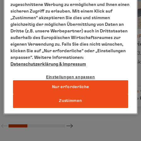
zugeschnittene Werbung zu ermöglichen und Ihnen einen
sicheren Zugriff zu erlauben. Mit einem Klick auf
„Zustimmen“ akzeptieren Sie dies und stimmen
gleichzeitig der möglichen Übermittlung von Daten an
Dritte (z.B. unsere Werbepartner) auch in Drittstaaten
ABREISEPAKET
NACH
außerhalb des Europäischen Wirtschaftsraumes zur
Abreisepaket Miami
Flori
eigenen Verwendung zu. Falls Sie dies nicht wünschen,
klicken Sie auf „Nur erforderliche“ oder „Einstellungen
03.12.2028
03.
anpassen“. Weitere Informationen:
inkl. Flug
ink
Datenschutzerklärung
& Impressum
Einstellungen anpassen
Nur erforderliche
ab € 970
ab
Details
pro Person
pro 
Zustimmen