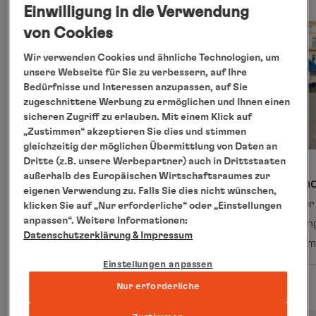
Einwilligung in die Verwendung
von Cookies
Wir verwenden Cookies und ähnliche Technologien, um
unsere Webseite für Sie zu verbessern, auf Ihre
Bedürfnisse und Interessen anzupassen, auf Sie
zugeschnittene Werbung zu ermöglichen und Ihnen einen
sicheren Zugriff zu erlauben. Mit einem Klick auf
„Zustimmen“ akzeptieren Sie dies und stimmen
gleichzeitig der möglichen Übermittlung von Daten an
Dritte (z.B. unsere Werbepartner) auch in Drittstaaten
NACHPROGRAMM
außerhalb des Europäischen Wirtschaftsraumes zur
Hamburg Privat
Conc
eigenen Verwendung zu. Falls Sie dies nicht wünschen,
11.09.2028 - 12.09.2028
Unser 
klicken Sie auf „Nur erforderliche“ oder „Einstellungen
anpassen“. Weitere Informationen:
Arran
Datenschutzerklärung
& Impressum
zusamm
Einstellungen anpassen
ab € 310
Nur erforderliche
Details
pro Person