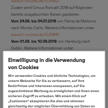
www.hl-cruises.de/EUX1827
Zudem wird Circus Roncalli 2018 auf folgenden
bereits ausgebuchten Reisen gastieren:
Vom 24.06. bis 04.07.2018
von Palma de Mallorca
nach Monte-Carlo. Weitere Informationen unter
www.hl-cruises.de/EUX1815
Vom 01.09. bis 10.09.2018
von Hamburg nach
Dublin. Weitere Informationen unter
www.hl-cruises.de/EUX1822
Einwilligung in die Verwendung
Vom 22.12. bis 06.01.2019
von Singapur nach
von Cookies
Hongkong. Weitere Informationen unter
www.hl-cruises.de/EUX1900
Wir verwenden Cookies und ähnliche Technologien, um
unsere Webseite für Sie zu verbessern, auf Ihre
Hamburg, März 2018
Bedürfnisse und Interessen anzupassen, auf Sie
zugeschnittene Werbung zu ermöglichen und Ihnen einen
sicheren Zugriff zu erlauben. Mit einem Klick auf
„Zustimmen“ akzeptieren Sie dies und stimmen
gleichzeitig der möglichen Übermittlung von Daten an