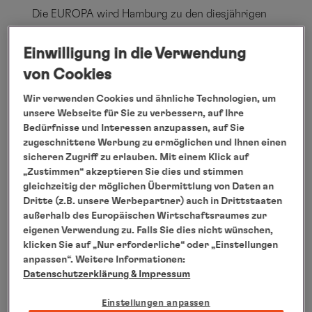
Die EUROPA wird Hamburg zu den diesjährigen
Cruise Days am Samstag, den 09. September
Einwilligung in die Verwendung
2017 anlaufen. Im Rahmen der Auslaufparade
von Cookies
begibt sie sich auf eine Reise über Oslo und
Kopenhagen nach Kiel, die von der Band Boney M.
Wir verwenden Cookies und ähnliche Technologien, um
musikalisch begleitet wird.
unsere Webseite für Sie zu verbessern, auf Ihre
Bedürfnisse und Interessen anzupassen, auf Sie
Die EUROPA 2 wird bereits am Freitagabend in
zugeschnittene Werbung zu ermöglichen und Ihnen einen
Hamburg sein. Mit der Auslaufparade startet die
sicheren Zugriff zu erlauben. Mit einem Klick auf
UNPLUGGED-Festival Reise, bei der die Gäste
„Zustimmen“ akzeptieren Sie dies und stimmen
gleichzeitig der möglichen Übermittlung von Daten an
Künstler der Pop- und Soulszene in der
Dritte (z.B. unsere Werbepartner) auch in Drittstaaten
Atmosphäre intimer, fast privater Clubkonzerte
außerhalb des Europäischen Wirtschaftsraumes zur
hautnah erleben. Auf der 4-tägigen Kreuzfahrt
eigenen Verwendung zu. Falls Sie dies nicht wünschen,
klicken Sie auf „Nur erforderliche“ oder „Einstellungen
von Hamburg über Amsterdam nach Hamburg
anpassen“. Weitere Informationen:
treten SEVEN, Johannes Oerding, Anna
Datenschutzerklärung
& Impressum
Depenbusch, Mic Donet und Sebó auf.
Einstellungen anpassen
Hamburg, August 2017