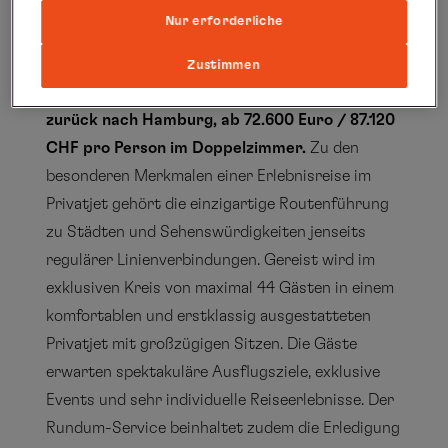
Queenstown/Neuseeland,
Nur erforderliche
Rotorua/Neuseeland, Auckland/Neuseeland,
Cairns/Australien, Port Douglas/Australien,
Zustimmen
Yogyakarta/Indonesien, Gan/Malediven und
zurück nach Hamburg, ab 72.600 Euro / 87.120
CHF pro Person im Doppelzimmer.
Zu den
besonderen Merkmalen einer Erlebnisreise im
Privatjet gehört die einzigartige Routenführung
zu Städten und Sehenswürdigkeiten jenseits
regulärer Linienverbindungen. Gereist wird im
exklusiven Kreis von maximal 44 Gästen in einem
komfortablen und erstklassig ausgestatteten
Privatjet mit großzügigen Sitzen. Die Gäste
erwarten spektakuläre Ausflugsziele, exklusive
Events und sehr individuelle Reiseerlebnisse. Der
Rundum-Service beinhaltet zudem die Erledigung