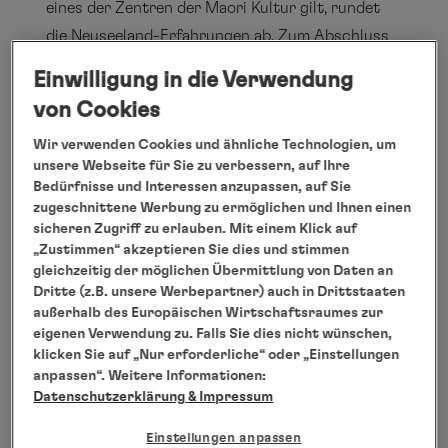
eines der Zentren der Maori Kultur gilt, rundet
die Neuseeland-Erfahrungen ab. Zum Abschluss
des Urlaubs beeindrucken Tempel aus längst
Einwilligung in die Verwendung
vergangenen Zeiten bei einem Stopover in
von Cookies
Yogyakarta, bevor Kurs auf die Malediven
Wir verwenden Cookies und ähnliche Technologien, um
genommen wird. Vor traumhafter Kulisse und
unsere Webseite für Sie zu verbessern, auf Ihre
mitten im Indischen Ozean können die Reisenden
Bedürfnisse und Interessen anzupassen, auf Sie
die Eindrücke der vergangenen Tage noch einmal
zugeschnittene Werbung zu ermöglichen und Ihnen einen
sicheren Zugriff zu erlauben. Mit einem Klick auf
Revue passieren lassen, bevor es zurück nach
„Zustimmen“ akzeptieren Sie dies und stimmen
Hamburg geht.
Privatjetreise „Australien und
gleichzeitig der möglichen Übermittlung von Daten an
Neuseeland“: Vom 02.04. bis 22.04.2017 (21
Dritte (z.B. unsere Werbepartner) auch in Drittstaaten
außerhalb des Europäischen Wirtschaftsraumes zur
Tage) von Hamburg über Ko Samui/Thailand,
eigenen Verwendung zu. Falls Sie dies nicht wünschen,
Perth/Australien, Pinnacles/Nambung-
klicken Sie auf „Nur erforderliche“ oder „Einstellungen
Nationalpark/Australien, Uluru (Ayers
anpassen“. Weitere Informationen:
Datenschutzerklärung
& Impressum
Rock)/Australien, Adelaide/Australien,
Kangaroo Island/Australien,
Einstellungen anpassen