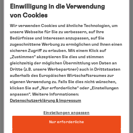
ab/bis Reykjavik, 03.06.2018 – 13.06.2018 (10
Einwilligung in die Verwendung
Tage), ab 5.580 € pro Person inkl. An- und Abreise
von Cookies
ab/bis Deutschland.
Wir verwenden Cookies und ähnliche Technologien, um
Die BREMEN begibt sich im Sommer auf eine
unsere Webseite für Sie zu verbessern, auf Ihre
besonders anspruchsvolle und spektakuläre
Bedürfnisse und Interessen anzupassen, auf Sie
Expedition: Auf einer Reise von Tromsø nach
zugeschnittene Werbung zu ermöglichen und Ihnen einen
sicheren Zugriff zu erlauben. Mit einem Klick auf
Nome durchquert sie zum zweiten Mal nach 2015
„Zustimmen“ akzeptieren Sie dies und stimmen
die Nordostpassage, den Seeweg zwischen
gleichzeitig der möglichen Übermittlung von Daten an
Europa und Asien durch die russische Arktis. Die
Dritte (z.B. unsere Werbepartner) auch in Drittstaaten
außerhalb des Europäischen Wirtschaftsraumes zur
Expeditionsschiffe von Hapag-Lloyd Cruises sind
eigenen Verwendung zu. Falls Sie dies nicht wünschen,
die einzigen nicht-russischen Passagierschiffe,
klicken Sie auf „Nur erforderliche“ oder „Einstellungen
die diese Route befahren. Daneben stehen
anpassen“. Weitere Informationen:
Datenschutzerklärung
& Impressum
spannende Premierenrouten auf dem Programm,
zum Beispiel eine Expedition von Kanazawa
Einstellungen anpassen
(Japan) ins Inselreich Palau. Auf der 21-tägigen
Nur erforderliche
Reise im September / Oktober 2018 fährt die