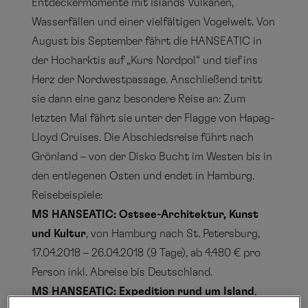
Entdeckermomente mit Islands Vulkanen,
Wasserfällen und einer vielfältigen Vogelwelt. Von
August bis September fährt die HANSEATIC in
der Hocharktis auf „Kurs Nordpol“ und tief ins
Herz der Nordwestpassage. Anschließend tritt
sie dann eine ganz besondere Reise an: Zum
letzten Mal fährt sie unter der Flagge von Hapag-
Lloyd Cruises. Die Abschiedsreise führt nach
Grönland – von der Disko Bucht im Westen bis in
den entlegenen Osten und endet in Hamburg.
Reisebeispiele:
MS HANSEATIC:
Ostsee-Architektur, Kunst
und Kultur
, von Hamburg nach St. Petersburg,
17.04.2018 – 26.04.2018 (9 Tage), ab 4.480 € pro
Person inkl. Abreise bis Deutschland.
MS HANSEATIC:
Expedition rund um Island
,