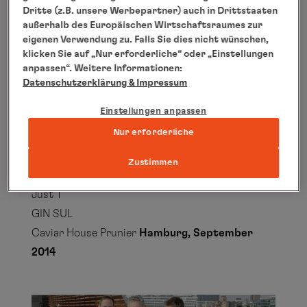
Weingut Balthasar Ress
Dritte (z.B. unsere Werbepartner) auch in Drittstaaten
Weingut Markgraf von Baden
außerhalb des Europäischen Wirtschaftsraumes zur
eigenen Verwendung zu. Falls Sie dies nicht wünschen,
Duval-Leroy
klicken Sie auf „Nur erforderliche“ oder „Einstellungen
Sansibar Weine
Weitere Akteure:
Aale-Dieter
anpassen“. Weitere Informationen:
Tölzer Kasladen
Datenschutzerklärung
& Impressum
Giovanni L.
Einstellungen anpassen
Sweet Dreams
Nur erforderliche
Sylter Royal - Dittmeyer's Austern-Compagnie
elbler
Zustimmen
Becking Kaffee
Just T
GIN SUL
Caviar House Prunier
Hamburg, September
2014