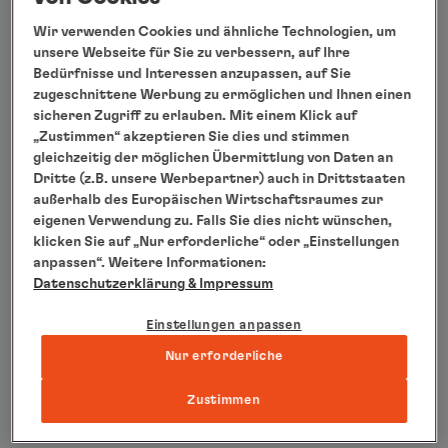
eingeladen.
MS EUROPA meets Sansibar ist ein Event, das im
Wir verwenden Cookies und ähnliche Technologien, um
unsere Webseite für Sie zu verbessern, auf Ihre
Rahmen einer viertägigen Kreuzfahrt vom 11. bis
Bedürfnisse und Interessen anzupassen, auf Sie
15. Juli 2019 von Hamburg über List und
zugeschnittene Werbung zu ermöglichen und Ihnen einen
Fredericia in Dänemark nach Kiel stattfindet.
sicheren Zugriff zu erlauben. Mit einem Klick auf
„Zustimmen“ akzeptieren Sie dies und stimmen
Informationen zu Hapag-Lloyd Cruises unter
gleichzeitig der möglichen Übermittlung von Daten an
www.hl-cruises.de
- Aktuelle Pressemeldungen
Dritte (z.B. unsere Werbepartner) auch in Drittstaaten
sowie Bildmaterial unter
außerhalb des Europäischen Wirtschaftsraumes zur
eigenen Verwendung zu. Falls Sie dies nicht wünschen,
www.hl-cruises.de/presse
- PASSAGEN.tv unter
klicken Sie auf „Nur erforderliche“ oder „Einstellungen
www.hl-cruises.de/passagentv/
- Hapag-Lloyd
anpassen“. Weitere Informationen:
Cruises Blog unter
www.hl-cruises.de/blog
Datenschutzerklärung
& Impressum
Einstellungen anpassen
Pressekontakt:
Negar Etminan, Leiterin
Nur erforderliche
Unternehmenskommunikation, Hapag-Lloyd
Cruises, Tel: +49 40 307030-391, E-Mail:
Zustimmen
presse@hl-cruises.com