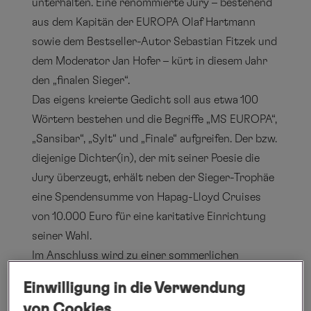
unterhalten. Eine renommierte Jury – bestehend
aus dem Kapitän der EUROPA Olaf Hartmann
sowie dem Bestseller-Autor Sebastian Fitzek und
dem Moderator Jan Hofer – kürt in diesem Jahr
den „finalen Sieger“.
Das eigens kreierte Gedicht soll aus etwa 100
Wörtern bestehen und die Begriffe „MS EUROPA“,
„Sansibar“, „Sylt“ und „Finale“ aufgreifen. Der bzw.
diejenige Dichter(in), der mit seiner Poesie die
Jury überzeugt, erhält neben der Sieger-Trophäe
eine Spendensumme von Hapag-Lloyd Cruises
von 10.000 Euro für eine karitative Einrichtung
seiner Wahl.
Im Anschluss wird zu einer sommerlichen
Partynacht mit dem musikalischen Hauptact
Einwilligung in die Verwendung
„Kool & the Gang“ auf dem Pooldeck der EUROPA
von Cookies