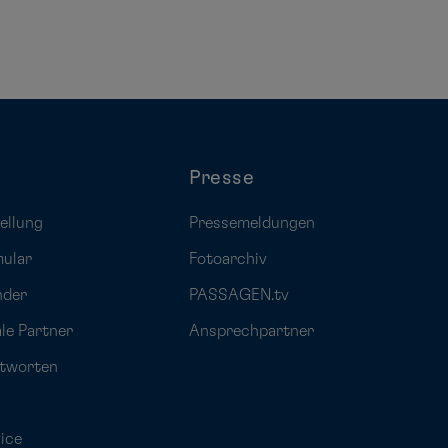
Presse
ellung
Pressemeldungen
mular
Fotoarchiv
nder
PASSAGEN.tv
ale Partner
Ansprechpartner
ntworten
ice