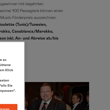
rygewinner mit begehrten
ximal 400 Passagiere können einen
 Musik-Förderpreis auszeichnen.
Goulette (Tunis)/Tunesien,
arokko, Casablanca/Marokko,
on inkl. An- und Abreise ab/bis
e zu
nittene
em Klick
n
taaten
alls Sie
anpassen“.
immen