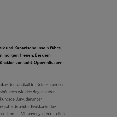
k und Kanarische Inseln fährt,
on morgen freuen. Bei dem
künstler von acht Opernhäusern
ster Bestandteil im Reisekalender.
nhäusern wie der Bayerischen
hkundige Jury, darunter
rische Betriebsdirektorin der
ins Thomas Mittermayer, beurteilen