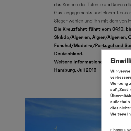
das Können der Talente und küren di
Gastengagements und einem Testrec
Sieger wählen und ihn mit dem von H
Die Kreuzfahrt führt vom 04.10. bi
Skikda/Algerien, Algier/Algerien
Funchal/Madeira/Portugal und Sant
Deutschland.
Einwil
Weitere Informationen zur Reise u
Hamburg, Juli 2016
Wir verwen
verbessern
Werbung zu
auf „Zusti
Übermittlu
außerhalb 
dies nicht
Weitere I
Einstellun