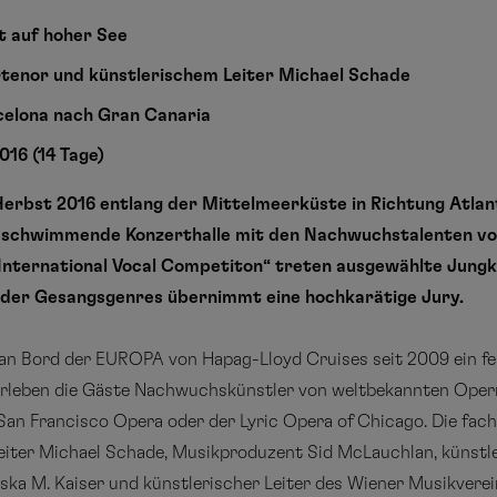
t auf hoher See
tenor und künstlerischem Leiter Michael Schade
celona nach Gran Canaria
016 (14 Tage)
rbst 2016 entlang der Mittelmeerküste in Richtung Atlanti
ne schwimmende Konzerthalle mit den Nachwuchstalenten v
nternational Vocal Competiton“ treten ausgewählte Jung
g der Gesangsgenres übernimmt eine hochkarätige Jury.
s an Bord der EUROPA von Hapag-Lloyd Cruises seit 2009 ein fe
erleben die Gäste Nachwuchskünstler von weltbekannten Oper
 San Francisco Opera oder der Lyric Opera of Chicago. Die fac
iter Michael Schade, Musikproduzent Sid McLauchlan, künstle
ka M. Kaiser und künstlerischer Leiter des Wiener Musikvere