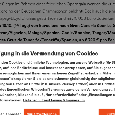
e Sieger. Im Rahmen einer feierlichen Operngala werden die Ju
ording der Deutschen Grammophon belohnt. Doch auch die ma
apag-Lloyd Cruises gestifteten und mit 15.000 Euro dotierten
s 18.10. (14 Tage) von Barcelona nach Gran Canaria über La 
, Oran/Algerien, Malaga/Spanien, Cadiz/Spanien, Tanger/M
a Cruz de Tenerife/Teneriffa/Spanien, ab 6.720 € pro Pers
ligung in die Verwendung von Cookies
nter:
www.hl-cruises.de/EUR1621
den Cookies und ähnliche Technologien, um unsere Webseite für Si
, auf Ihre Bedürfnisse und Interessen anzupassen, auf Sie zugesch
 ermöglichen und Ihnen einen sicheren Zugriff zu erlauben. Mit ein
mmen“ akzeptieren Sie dies und stimmen gleichzeitig der mögliche
ng von Daten an Dritte (z.B. unsere Werbepartner) auch in Dritts
des Europäischen Wirtschaftsraumes zur eigenen Verwendung zu. F
 wünschen, klicken Sie auf „Nur erforderliche“ oder „Einstellungen 
nformationen:
Datenschutzerklärung
& Impressum
gen anpassen
Nur erforderliche
Zust