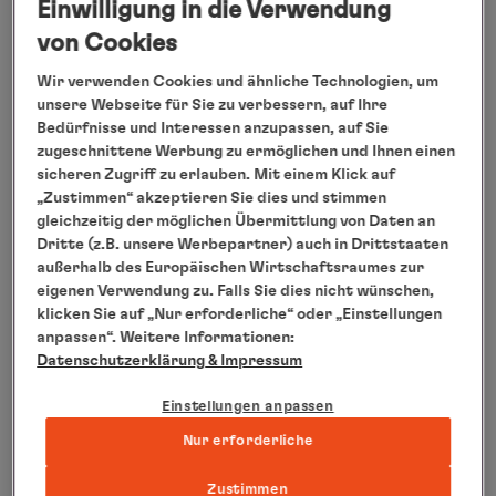
Weitere Informationen zur Reise unter
Einwilligung in die Verwendung
https://www.hl-cruises.de/BRE1822
von Cookies
Hamburg, Dezember 2017
Wir verwenden Cookies und ähnliche Technologien, um
unsere Webseite für Sie zu verbessern, auf Ihre
Bedürfnisse und Interessen anzupassen, auf Sie
zugeschnittene Werbung zu ermöglichen und Ihnen einen
sicheren Zugriff zu erlauben. Mit einem Klick auf
„Zustimmen“ akzeptieren Sie dies und stimmen
gleichzeitig der möglichen Übermittlung von Daten an
Dritte (z.B. unsere Werbepartner) auch in Drittstaaten
außerhalb des Europäischen Wirtschaftsraumes zur
eigenen Verwendung zu. Falls Sie dies nicht wünschen,
klicken Sie auf „Nur erforderliche“ oder „Einstellungen
anpassen“. Weitere Informationen:
Datenschutzerklärung
& Impressum
Einstellungen anpassen
Nur erforderliche
Zustimmen