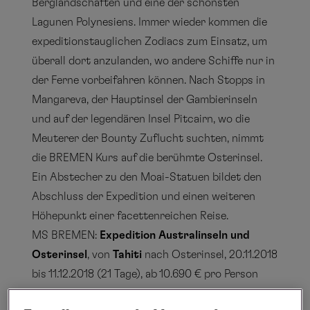
Berglandschaften und eine der schönsten
Lagunen Polynesiens. Immer wieder kommen die
expeditionstauglichen Zodiacs zum Einsatz, um
überall dort anzulanden, wo andere Schiffe nur in
der Ferne vorbeifahren können. Nach Stopps in
Mangareva, der Hauptinsel der Gambierinseln
und auf der legendären Insel Pitcairn, wo die
Meuterer der Bounty Zuflucht suchten, nimmt
die BREMEN Kurs auf die berühmte Osterinsel.
Ein Abstecher zu den Moai-Statuen bildet den
Abschluss der Expedition und einen weiteren
Höhepunkt einer facettenreichen Reise.
MS BREMEN:
Expedition Australinseln und
Osterinsel
, von
Tahiti
nach Osterinsel, 20.11.2018
bis 11.12.2018 (21 Tage), ab 10.690 € pro Person
inkl. An- und Abreisepaket