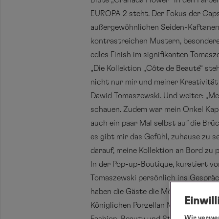
Blüte „Granada Flower“ in den Farbe
EUROPA 2 steht. Der Fokus der Capsul
außergewöhnlichen Seiden-Kaftanen. 
kontrastreichen Mustern, besonderen
edles Finish im signifikanten Tomasz
„Die Kollektion „Côte de Beauté“ ste
nicht nur mir und meiner Kreativitä
Dawid Tomaszewski. Und weiter: „Mei
schauen. Zudem war mein Onkel Kapit
auch ein paar Mal selbst auf die Br
es gibt mir das Gefühl, zuhause zu 
darauf, meine Kollektion an Bord zu p
In der Pop-up-Boutique, kuratiert v
Tomaszewski persönlich ins Gespräc
haben die Gäste die Möglichkeit, u.
Einwil
Königlichen Porzellan Manufaktur K
Wir verwen