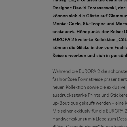
Hapag-Lloyd Cruises die etabliert
Designer Dawid Tomaszewski, der f
können sich die Gäste auf Glamour
Monte-Carlo, St.-Tropez und Marse
ansteuert. Höhepunkt der Reise: D
EUROPA 2 kreierte Kollektion
„Côt
können die Gäste in der vom Fashi
Reise erwerben und sich in persö
Während die EUROPA 2 die schönsten 
fashion2sea Formatreise präsentier
neuen Kollektion sowie die exklusive
ausdrucksstarke Prints und Stickere
up-Boutique gekauft werden – eine 
Mit seiner exklusiv für die EUROPA 2
Handwerkskunst mit Liebe zum Detail