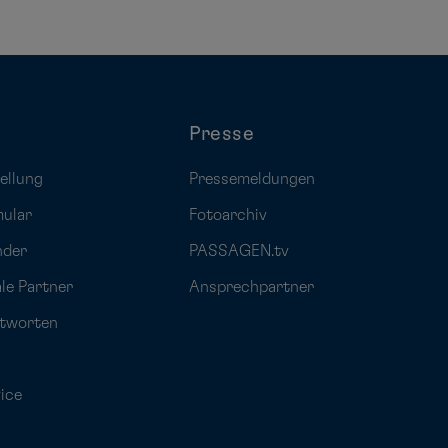
Presse
ellung
Pressemeldungen
mular
Fotoarchiv
nder
PASSAGEN.tv
ale Partner
Ansprechpartner
ntworten
ice