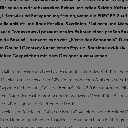
e Formatreise „fashion2sea“ statt – in diesem Jahr in Koop
ür seine ausdrucksstarken Prints und edlen Seiden-Kaftane
, Lifestyle und Entspannung freuen, wenn die EUROPA 2 auf 
ille anläuft und über Korsika, Sardinien, Mallorca und Me
awid Tomaszewski präsentiert im Rahmen einer großen Fash
e de Beauté
“, benannt nach der „Küste der Schönheit“. Die
on Council Germany kuratierten Pop-up-Boutique exklusiv 
nlichen Gesprächen mit dem Designer austauschen.
Mittelmeerküsten bereist, verwandelt sich das Schiff in eine
t Dawid Tomaszewski den Gästen im modernen Ambiente des The
 Capsule Collection „Côte de Beauté“. Seit 2009 steht sein erf
ien. Nach der Fashionshow und im weiteren Verlauf der Reise kö
Kreuzfahrt ganz im Zeichen der Mode.
 kreierten Kollektion „Côte de Beauté“ verbindet der Berliner D
 und lebendigen Farben. Inspiriert von einem lauen Frühlings