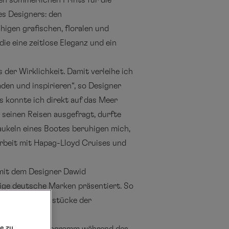
en sommerlichen Prints für die
es Designers: den
igen grafischen, floralen und
e eine zeitlose Eleganz und ein
 der Wirklichkeit. Damit verleihe ich
den und inspirieren“, so Designer
 konnte ich direkt auf das Meer
 seinen Reisen ausgefragt, durfte
aukeln eines Bootes beruhigen mich,
arbeit mit Hapag-Lloyd Cruises und
 mit dem Designer Dawid
ge deutsche Marken präsentiert. So
 ihre Lieblingsstücke der
e zu