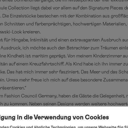
n eines Sonnenuntergangs, die im Mittelpunkt der vier exklusiv
e Collection liegt dabei vor allem auf den Signature Pieces d
Die Einzelstücke bestechen mit der Kombination aus großfläch
 Schnitten und farbenprächtigen, hochwertigen Materialien, di
ewski-Look kreieren.
ht für Hingabe, Intimität und einen extravaganten Ausbruch aus
t Ausdruck, ich möchte auch den Betrachter zum Träumen einla
ne Kindheit ist maritim geprägt. Von meinem Kinderzimmer aus
än auf einem Kreuzfahrtschiff. Als Kind habe ich ihn immer zu
ücke. Das hat mich immer sehr fasziniert. Das Meer und das Sch
sein. Umso mehr freue ich mich auf diese besondere Zusammen
räsentieren.“
om Fashion Council Germany, haben die Gäste die Gelegenheit,
h zu kommen. Neben seinen Designs werden weitere hochwerti
 a. den Schmuck von Mario Keine, Handtaschen von PB0110 sowie
ligung in die Verwendung von Cookies
PM zu erwerben.
den Cookies und ähnliche Technologien, um unsere Webseite für Si