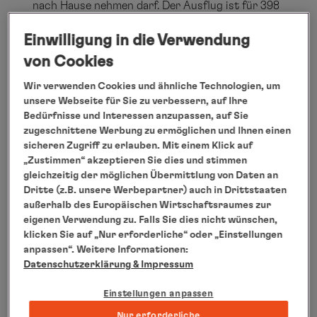
nach Hause nehmen darf. Der Ausflug ist für 398
€ inkl. Transfers buchbar und dauert circa
Einwilligung in die Verwendung
fünfeinhalb Stunden.
von Cookies
Die Asien-Kreuzfahrt mit der EUROPA 2 führt
vom 25.03. bis zum 07.04.2016 (13 Tage) von
Wir verwenden Cookies und ähnliche Technologien, um
unsere Webseite für Sie zu verbessern, auf Ihre
Mumbai nach Dubai über Maskat/Oman, Khor
Bedürfnisse und Interessen anzupassen, auf Sie
Fakkan/Ver. Arab. Emirate,
zugeschnittene Werbung zu ermöglichen und Ihnen einen
Khasab/Musandam/Oman, Mina Khalifa
sicheren Zugriff zu erlauben. Mit einem Klick auf
„Zustimmen“ akzeptieren Sie dies und stimmen
(Menama)/Bahrain, Doha/Katar und Abu
gleichzeitig der möglichen Übermittlung von Daten an
Dhabi/Ver. Arab. Emirate. Die Reise
ist
Dritte (z.B. unsere Werbepartner) auch in Drittstaaten
buchbar ab 7.360 € pro Person inkl. An- und
außerhalb des Europäischen Wirtschaftsraumes zur
eigenen Verwendung zu. Falls Sie dies nicht wünschen,
Abreise ab/bis Deutschland.
klicken Sie auf „Nur erforderliche“ oder „Einstellungen
Hamburg, Februar 2016
anpassen“. Weitere Informationen:
Datenschutzerklärung
& Impressum
Einstellungen anpassen
Nur erforderliche