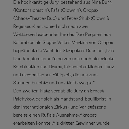
Die hochkarätige Jury, bestehend aus Nina Burri
(Kontorsionistin), Fafa (Clownin), Oropax
(Chaos-Theater Duo) und Peter Shub (Clown &
Regisseur) entschied sich nach zwei
Wettbewerbsabenden für das Duo Requiem aus
Kolumbien als Sieger. Volker Martins von Oropax
begründet die Wahl des Strapaten-Duos so: „Das
Duo Requiem schuf eine von uns noch nie erlebte
Kombination aus Drama, leidenschaftlichem Tanz
und akrobatischer Fähigkeit, die uns zum
Staunen brachte und uns tief bewegte.“
Den zweiten Platz vergab die Jury an Ernest
Palchykov, der sich als Handstand-Equilibrist in
der internationalen Zirkus- und Varietészene
bereits einen Ruf als Ausnahme-Akrobat
erarbeiten konnte. Als dritter Gewinner wurde