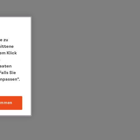
e zu
nittene
em Klick
n
taaten
alls Sie
anpassen“.
immen