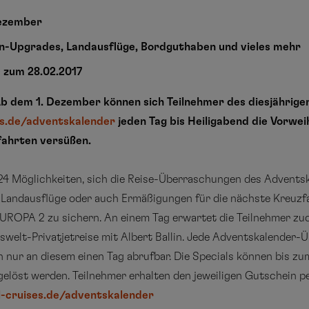
Dezember
en-Upgrades, Landausflüge, Bordguthaben und vieles mehr
 zum 28.02.2017
 Ab dem 1. Dezember können sich Teilnehmer des diesjährig
s.de/adventskalender
jeden Tag bis Heiligabend die Vorwe
ahrten versüßen.
 24 Möglichkeiten, sich die Reise-Überraschungen des Advents
, Landausflüge oder auch Ermäßigungen für die nächste Kreu
PA 2 zu sichern. An einem Tag erwartet die Teilnehmer zu
Eiswelt-Privatjetreise mit Albert Ballin. Jede Adventskalender
h nur an diesem einen Tag abrufbar. Die Specials können bis z
elöst werden. Teilnehmer erhalten den jeweiligen Gutschein pe
-cruises.de/adventskalender