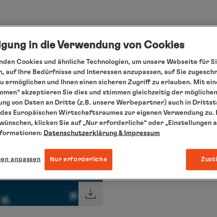
ligung in die Verwendung von Cookies
den Cookies und ähnliche Technologien, um unsere Webseite für Si
, auf Ihre Bedürfnisse und Interessen anzupassen, auf Sie zugesch
 ermöglichen und Ihnen einen sicheren Zugriff zu erlauben. Mit ein
mmen“ akzeptieren Sie dies und stimmen gleichzeitig der mögliche
ng von Daten an Dritte (z.B. unsere Werbepartner) auch in Dritts
des Europäischen Wirtschaftsraumes zur eigenen Verwendung zu. F
 wünschen, klicken Sie auf „Nur erforderliche“ oder „Einstellungen 
nformationen:
Datenschutzerklärung
& Impressum
gen anpassen
Nur erforderliche
Zust