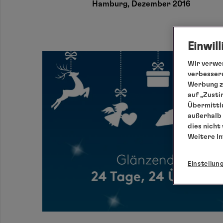
Hamburg, Dezember 2016
Einwil
Wir verwen
verbessern
Werbung zu
auf „Zusti
Übermittlu
außerhalb 
dies nicht
Weitere I
Einstellun